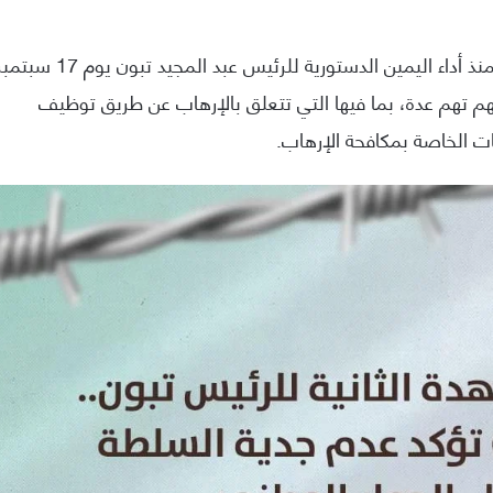
حيث رصدت منظمة “شعاع” خلال الشهر الأخير، أي منذ أداء اليمين الدستورية للرئيس عبد المجيد تبون يوم 17
نية، سجن 13 ناشطًا وُجهت لهم تهم عدة، بما فيها التي تتعلق بالإرهاب عن طريق توظيف