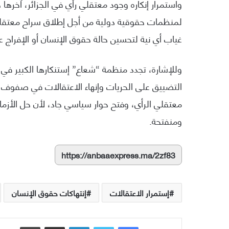
غياب أي نية لتحسين حالة حقوق الإنسان أو الإفراج عن كل معتق
وللإشارة، تجدد منظمة “شعاع” إستنكارها الكبير في
التضييق على الحريات وإنهاء الاعتقالات في صفوف 
معتقلي الرأي، وفتح حوار سياسي جاد، لأن حل الأزمات
ومنفتحة.
https://anbaaexpress.ma/2zf83
إستمرار الاعتقالات
إنتهاكات حقوق الإنسان
فيسبوك
تويتر
لينكدإن
مشاركة عبر البريد
طباعة