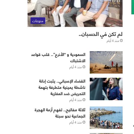
منوعات
لم تكن في الحسبان..
منذ 4 أيام
‏⁧‫السعودية‬⁩ و “الأذرع”.. قلب قواعد
الاشتباك
منذ 4 أيام
القضاء الإسباني.. يثبت إدانة
ناشطة يمينية متطرفة بتهمة
التحريض ضد المغاربة
منذ 4 أيام
ثلاثة مفاتيح.. لفهم أزمة الهجرة
الجماعية نحو سبتة
منذ 4 أيام