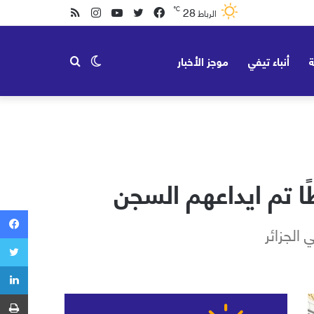
28
℃
فيسبوك
تويتر
يوتيوب
انستقرام
ملخص
الرباط
الموقع
ة
أنباء تيفي
موجز الأخبار
الوضع
بحث
RSS
المظلم
عن
الجزائر