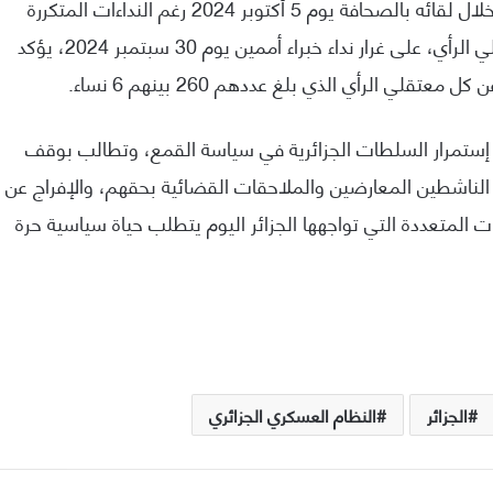
واستمرار إنكاره وجود معتقلي رأي في الجزائر، آخرها خلال لقائه بالصحافة يوم 5 أكتوبر 2024 رغم النداءات المتكررة
لمنظمات حقوقية دولية من أجل إطلاق سراح معتقلي الرأي، على غرار نداء خبراء أممين يوم 30 سبتمبر 2024، يؤكد
لي الرأي الذي بلغ عددهم 260 بينهم 6 نساء.
 إستمرار السلطات الجزائرية في سياسة القمع، وتطالب بوقف
الناشطين المعارضين والملاحقات القضائية بحقهم، والإفراج عن
 المتعددة التي تواجهها الجزائر اليوم يتطلب حياة سياسية حرة
الجزائر
النظام العسكري الجزائري