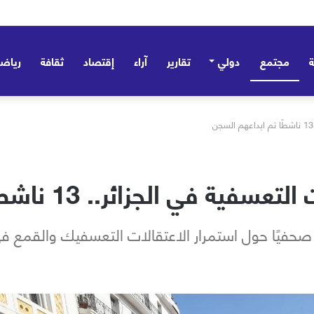
مجتمع
دولي
تقارير
آراء
إقتصاد
ثقافة
رياض
لجزائر.. 13 ناشطًا تم ايداعهم السجن
صحفيًا حول استمرار الاعتقالات التعسفيك والقمع في 