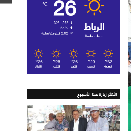
26
℃
الرباط
32º - 26º
65%
2.02 كيلومتر/ساعة
سماء صافية
26
25
26
29
32
℃
℃
℃
℃
℃
الجمعة
السبت
الأحد
الأثنين
الثلاثاء
الأكثر زيارة هذا الأسبوع