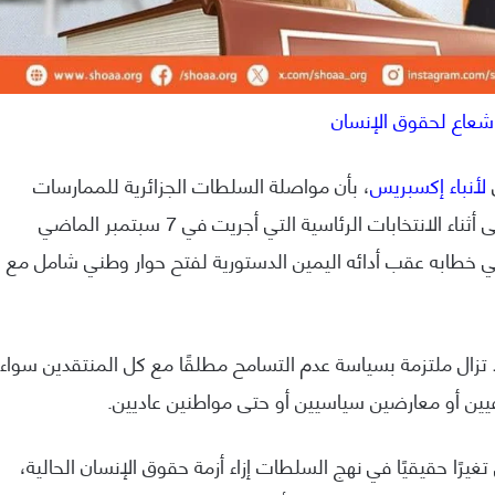
عاع لحقوق الإنسان
لأنباء إكسبريس
، بأن مواصلة السلطات الجزائرية للممارسات
القمعية لأكثر من خمسة أعوام، والتي لم تتوقف حتى أثناء الانتخابات الرئاسية التي أجريت في 7 سبتمبر الماضي
 خطابه عقب أدائه اليمين الدستورية لفتح حوار وطني شامل مع
 تزال ملتزمة بسياسة عدم التسامح مطلقًا مع كل المنتقدين سواء
يين أو معارضين سياسيين أو حتى مواطنين عاديين.
يرًا حقيقيًا في نهج السلطات إزاء أزمة حقوق الإنسان الحالية،