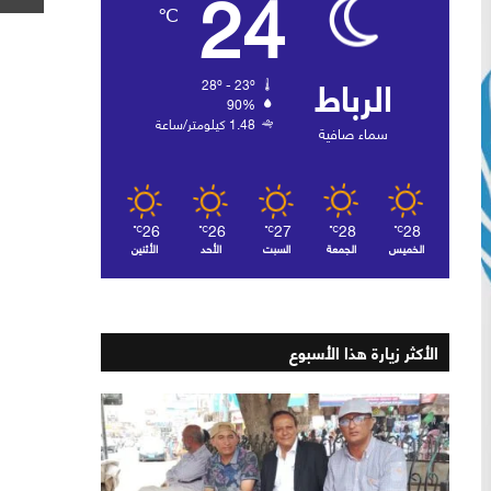
24
℃
الرباط
28º - 23º
90%
1.48 كيلومتر/ساعة
سماء صافية
26
26
27
28
28
℃
℃
℃
℃
℃
الخميس
الجمعة
السبت
الأحد
الأثنين
الأكثر زيارة هذا الأسبوع