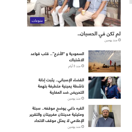
منوعات
لم تكن في الحسبان..
منذ يومين
‏⁧‫السعودية‬⁩ و “الأذرع”.. قلب قواعد
الاشتباك
منذ 3 أيام
القضاء الإسباني.. يثبت إدانة
ناشطة يمينية متطرفة بتهمة
التحريض ضد المغاربة
منذ يومين
القره داغي يوضح موقفه.. سبتة
ومليلية مدينتان مغربيتان والتقرير
الإعلامي لا يمثل موقف الاتحاد
منذ يومين