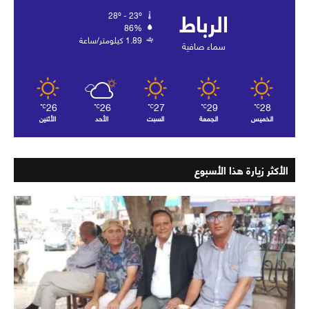
الرباط
28º - 23º
86%
1.89 كيلومتر/ساعة
سماء صافية
26
26
27
29
28
℃
℃
℃
℃
℃
الخميس
الجمعة
السبت
الأحد
الأثنين
الأكثر زيارة هذا الأسبوع