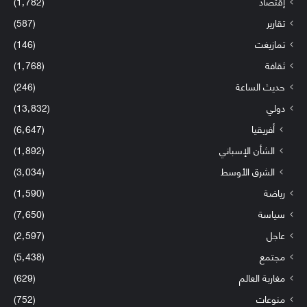
إقتصاد
(1٬782)
تقارير
(587)
تمازيغت
(146)
ثقافة
(1٬768)
حديث الساعة
(246)
دولي
(13٬832)
أفريقيا
(6٬647)
الشأن الإسباني
(1٬892)
الشرق الأوسط
(3٬034)
رياضة
(1٬590)
سياسة
(7٬650)
عاجل
(2٬597)
مجتمع
(5٬438)
مغاربة العالم
(629)
منوعات
(752)