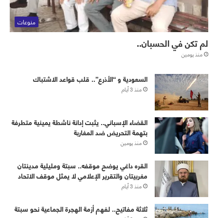
منوعات
لم تكن في الحسبان..
منذ يومين
‏⁧‫السعودية‬⁩ و “الأذرع”.. قلب قواعد الاشتباك
منذ 3 أيام
القضاء الإسباني.. يثبت إدانة ناشطة يمينية متطرفة
بتهمة التحريض ضد المغاربة
منذ يومين
القره داغي يوضح موقفه.. سبتة ومليلية مدينتان
مغربيتان والتقرير الإعلامي لا يمثل موقف الاتحاد
منذ 3 أيام
ثلاثة مفاتيح.. لفهم أزمة الهجرة الجماعية نحو سبتة