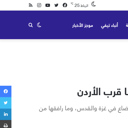
25
℃
فيسبوك
تويتر
يوتيوب
انستقرام
ملخص
الرباط
الموقع
ة
أنباء تيفي
موجز الأخبار
الوضع
بحث
RSS
المظلم
عن
 قرب الأردن
ضاع في غزة والقدس، وما رافقها من