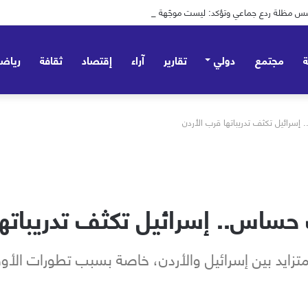
 تؤسس مظلة ردع جماعي وتؤكد: ليست موجّهة ضد أي طرف – صور
مجتمع
دولي
تقارير
آراء
إقتصاد
ثقافة
رياض
سرائيل تكثف تدريباتها قرب الأردن
ساس.. إسرائيل تكثف تدريباتها
تزايد بين إسرائيل والأردن، خاصة بسبب تطورات الأو