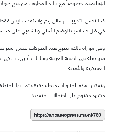
الإقليمية، خصوصاً مع تزايد المخاوف من فتح جبهات 
كما تحمل التدريبات رسائل ردع واستعداد، ليس فقط لل
في ظل حساسية الوضع الأمني والشعبي على حد سو
وفي موازاة ذلك، تندرج هذه التحركات ضمن استراتيجية 
متواصلة في الضفة الغربية وساحات أخرى، تحاكي سين
العسكرية والأمنية.
وتعكس هذه المناورات مرحلة دقيقة تمر بها المنطق
مشهد مفتوح على احتمالات متعددة.
https://anbaaexpress.ma/nk760