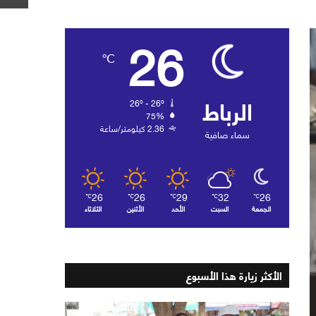
26
℃
الرباط
26º - 26º
75%
2.36 كيلومتر/ساعة
سماء صافية
26
26
29
32
26
℃
℃
℃
℃
℃
الجمعة
السبت
الأحد
الأثنين
الثلاثاء
الأكثر زيارة هذا الأسبوع