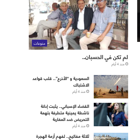
منوعات
لم تكن في الحسبان..
منذ 4 أيام
‏⁧‫السعودية‬⁩ و “الأذرع”.. قلب قواعد
الاشتباك
منذ 4 أيام
القضاء الإسباني.. يثبت إدانة
ناشطة يمينية متطرفة بتهمة
التحريض ضد المغاربة
منذ 4 أيام
ثلاثة مفاتيح.. لفهم أزمة الهجرة