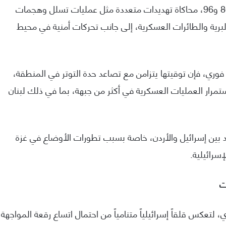
وتشمل التدريبات، التي تنفذ ضمن نطاق الفرقتين 80 و96، محاكاة تهديدات متعددة مثل عمليات تسلل وهجمات
برية والطائرات العسكرية، إلى جانب تحركات أمنية في محيط
 فوري، فإن توقيتها يتزامن مع تصاعد حدة التوتر في المنطقة،
ستمرار العمليات العسكرية في أكثر من جبهة، بما في ذلك لبنان
 بين إسرائيل والأردن، خاصة بسبب تطورات الأوضاع في غزة
سرائيلية.
ت
 لتعكس قلقاً إسرائيلياً متنامياً من احتمال اتساع رقعة المواجهة