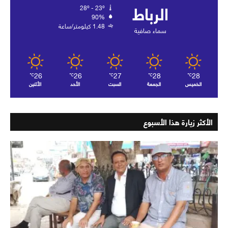
الرباط
28º - 23º
90%
1.48 كيلومتر/ساعة
سماء صافية
26
26
27
28
28
℃
℃
℃
℃
℃
الخميس
الجمعة
السبت
الأحد
الأثنين
الأكثر زيارة هذا الأسبوع