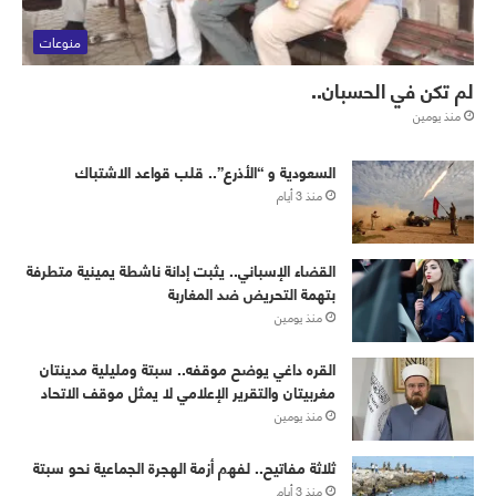
منوعات
لم تكن في الحسبان..
منذ يومين
‏⁧‫السعودية‬⁩ و “الأذرع”.. قلب قواعد الاشتباك
منذ 3 أيام
القضاء الإسباني.. يثبت إدانة ناشطة يمينية متطرفة
بتهمة التحريض ضد المغاربة
منذ يومين
القره داغي يوضح موقفه.. سبتة ومليلية مدينتان
مغربيتان والتقرير الإعلامي لا يمثل موقف الاتحاد
منذ يومين
ثلاثة مفاتيح.. لفهم أزمة الهجرة الجماعية نحو سبتة
منذ 3 أيام