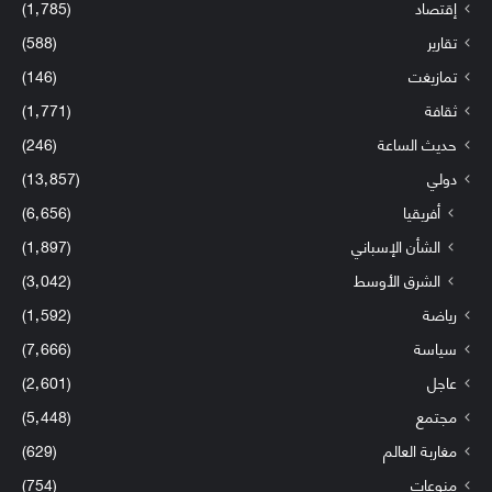
إقتصاد
(1٬785)
تقارير
(588)
تمازيغت
(146)
ثقافة
(1٬771)
حديث الساعة
(246)
دولي
(13٬857)
أفريقيا
(6٬656)
الشأن الإسباني
(1٬897)
الشرق الأوسط
(3٬042)
رياضة
(1٬592)
سياسة
(7٬666)
عاجل
(2٬601)
مجتمع
(5٬448)
مغاربة العالم
(629)
منوعات
(754)