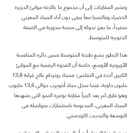
وتشير المقارنات إلى أن مجموع ما عالجته موانئ الجزيرة
الخضراء وفالنسيا معاً يبقى دون أداء الميناء المغربي
منفرداً، ما يعزز تحوله إلى منصة محورية في الضفة
الجنوبية للمتوسط.
هذا التطور يضع طنجة المتوسط ضمن دائرة المنافسة
الأوروبية الأوسع، خاصة أن الفجوة الرقمية مع الموانئ
الكبرى آخذة في التقلص؛ فميناء روتردام عالج قرابة 13,8
مليون حاوية، فيما سجل ميناء أنتويرب حوالي 13,6 مليون،
وهو فارق لم يعد كبيراً مقارنة بوتيرة النمو التي يشهدها
الميناء المغربي، المدعومة باستثمارات متواصلة في
التوسعة والتحديث اللوجستي.
ويرتبط هذا التحول أيضاً بالموقع الجغرافي الاستراتيجي