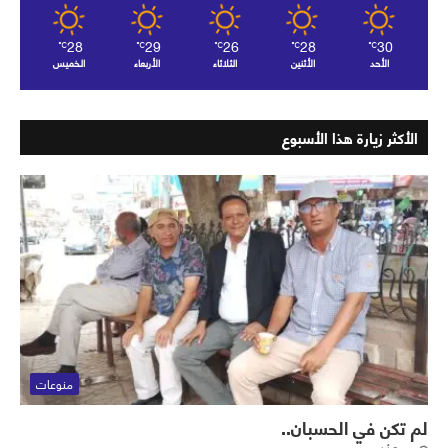
28
29
26
28
30
℃
℃
℃
℃
℃
الأحد
الأثنين
الثلاثاء
الأربعاء
الخميس
الأكثر زيارة هذا الأسبوع
منوعات
لم تكن في الحسبان..