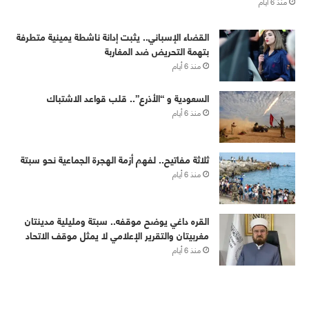
منذ 6 أيام
القضاء الإسباني.. يثبت إدانة ناشطة يمينية متطرفة
بتهمة التحريض ضد المغاربة
منذ 6 أيام
‏⁧‫السعودية‬⁩ و “الأذرع”.. قلب قواعد الاشتباك
منذ 6 أيام
ثلاثة مفاتيح.. لفهم أزمة الهجرة الجماعية نحو سبتة
منذ 6 أيام
القره داغي يوضح موقفه.. سبتة ومليلية مدينتان
مغربيتان والتقرير الإعلامي لا يمثل موقف الاتحاد
منذ 6 أيام