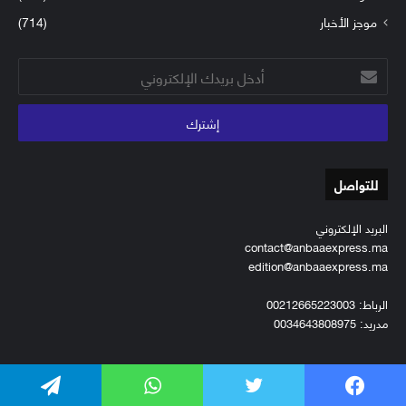
موجز الأخبار
(714)
أدخل
بريدك
الإلكتروني
للتواصل
البريد الإلكتروني
contact@anbaaexpress.ma
edition@anbaaexpress.ma
الرباط: 00212665223003
مدريد: 0034643808975
فريق العمل
من نحن؟
فيسبوك
تويتر
واتساب
تيلقرام