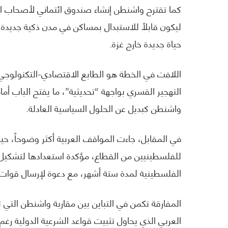
كما تقترح واشنطن إنشاء صندوق ائتماني لأصحاب الأر
ليكون قابلاً للاستبدال بمساكن في مدن ذكية جديدة 
حياة جديدة خارج غزة.
اللافت في الخطة هو الطابع الاقتصادي-التكنولوجي 
التهجير القسري بواجهة “تحديثية”، ما يفتح الباب أ
واشنطن كبديل عن الحلول السياسية العادلة.
في المقابل، جاءت المواقف العربية أكثر وضوحاً، ح
للفلسطينيين من القطاع، مؤكدة استعدادها لتشكيل ل
الفلسطينية لمدة ستة أشهر، مع دعوة لإرسال قوات 
المفارقة تكمن في التباين بين مقاربة واشنطن التي 
العربي الذي يحاول تثبيت قواعد الشرعية الدولية رغم