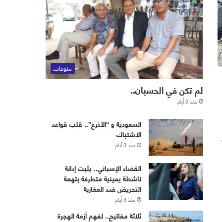
منوعات
لم تكن في الحسبان..
منذ 3 أيام
‏⁧‫السعودية‬⁩ و “الأذرع”.. قلب قواعد
الاشتباك
منذ 3 أيام
القضاء الإسباني.. يثبت إدانة
ناشطة يمينية متطرفة بتهمة
التحريض ضد المغاربة
منذ 3 أيام
ثلاثة مفاتيح.. لفهم أزمة الهجرة