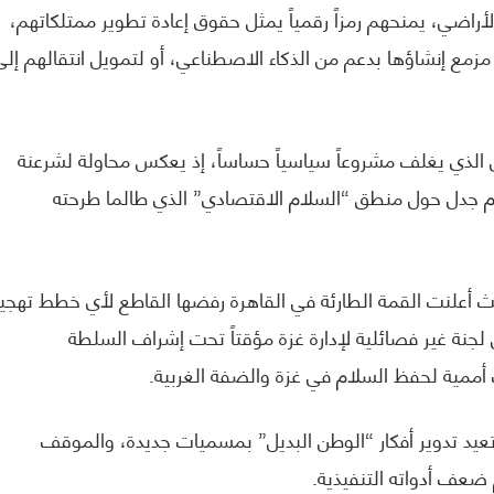
اضي، يمنحهم رمزاً رقمياً يمثل حقوق إعادة تطوير ممتلكاتهم،
مزمع إنشاؤها بدعم من الذكاء الاصطناعي، أو لتمويل انتقالهم إلى
الذي يغلف مشروعاً سياسياً حساساً، إذ يعكس محاولة لشرعنة
مام جدل حول منطق “السلام الاقتصادي” الذي طالما طرحته
يث أعلنت القمة الطارئة في القاهرة رفضها القاطع لأي خطط تهجير
جنة غير فصائلية لإدارة غزة مؤقتاً تحت إشراف السلطة
أممية لحفظ السلام في غزة والضفة الغربية.
تعيد تدوير أفكار “الوطن البديل” بمسميات جديدة، والموقف
 ضعف أدواته التنفيذية.