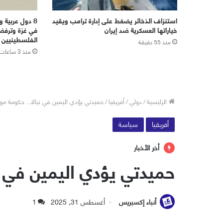
استنزاف الذخائر يضغط على إدارة ترامب ويقيد
8 دول عربية و
خياراتها العسكرية ضد إيران
في غزة وترفض
الفلسطينيين
منذ 55 دقيقة
منذ 3 ساعات