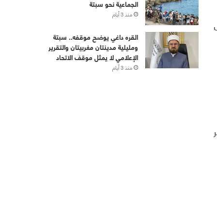
الجماعية نحو سبتة
منذ 3 أيام
القره داغي يوضح موقفه.. سبتة
ومليلية مدينتان مغربيتان والتقرير
الإعلامي لا يمثل موقف الاتحاد
منذ 3 أيام