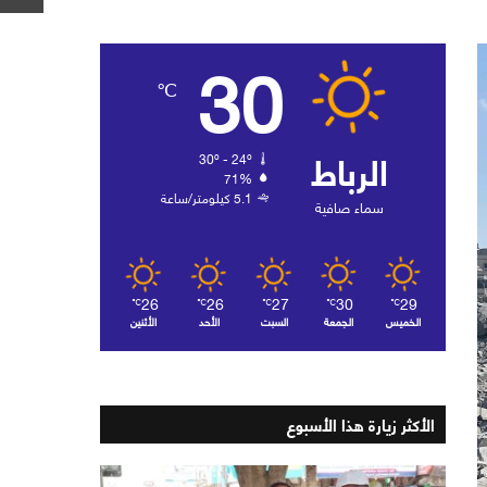
30
℃
الرباط
30º - 24º
71%
5.1 كيلومتر/ساعة
سماء صافية
26
26
27
30
29
℃
℃
℃
℃
℃
الخميس
الجمعة
السبت
الأحد
الأثنين
الأكثر زيارة هذا الأسبوع