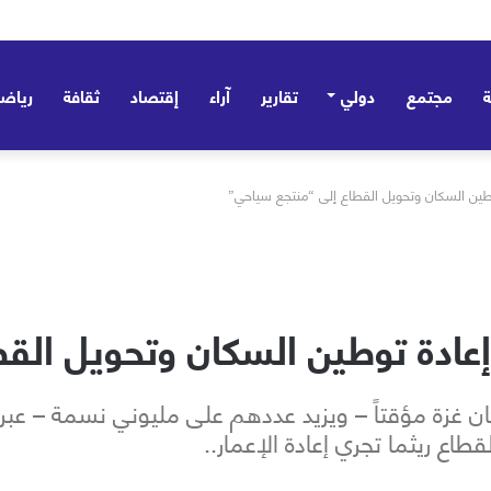
مجتمع
دولي
تقارير
آراء
إقتصاد
ثقافة
رياض
وطين السكان وتحويل القطاع إلى “منتجع سياحي”
إعادة توطين السكان وتحويل الق
زة مؤقتاً – ويزيد عددهم على مليوني نسمة – عبر م
اع ريثما تجري إعادة الإعمار..