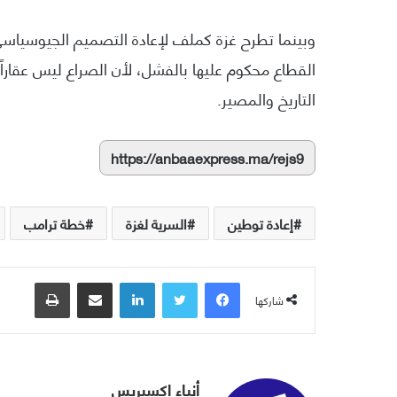
وبينما تطرح غزة كملف لإعادة التصميم الجيوسياسي
القطاع محكوم عليها بالفشل، لأن الصراع ليس عقارا
التاريخ والمصير.
https://anbaaexpress.ma/rejs9
إعادة توطين
السرية لغزة
خطة ترامب
فيسبوك
تويتر
لينكدإن
مشاركة عبر البريد
طباعة
شاركها
أنباء إكسبريس