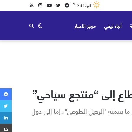
29
℃
فيسبوك
تويتر
يوتيوب
انستقرام
ملخص
الرباط
الموقع
ة
أنباء تيفي
موجز الأخبار
الوضع
بحث
RSS
المظلم
عن
طاع إلى “منتجع سياحي”
ا سمته "الرحيل الطوعي"، إما إلى دول