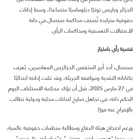
الجزائر وباريس توترًا دبلوماسيًا متصاعدًا، وسط إدانات
حقوقية متزايدة تُصنف محاكمة صنصال في خانة
الاعتقالات التعسفية ومحاكمات الرأي.
قضية رأي بامتياز
صنصال، أحد أبرز المثقفين الجزائريين المعاصرين، يُعرف
بكتاباته النقدية ومواقفه الجريئة، وقد تمّت إدانته ابتدائيًا
في 27 مارس 2025، قبل أن تؤكد محكمة الاستئناف اليوم
الحكم ذاته، في تجاهل صارخ لنداءات محلية ودولية تطالب
بالإفراج عنه فورًا.
ورغم احتجاج هيئة الدفاع ومطالبة منظمات حقوقية عالمية،
من بينها “هيومن رايتس ووتش” و”مراسلون بلا حدود”،