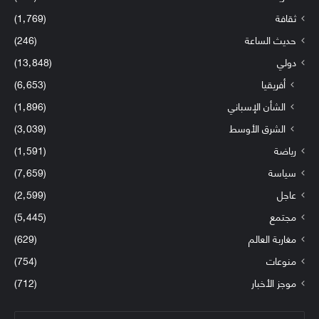
ثقافة
(1٬769)
حديث الساعة
(246)
دولي
(13٬848)
أفريقيا
(6٬653)
الشأن الإسباني
(1٬896)
الشرق الأوسط
(3٬039)
رياضة
(1٬591)
سياسة
(7٬659)
عاجل
(2٬599)
مجتمع
(5٬445)
مغاربة العالم
(629)
منوعات
(754)
موجز الأخبار
(712)
أدخل