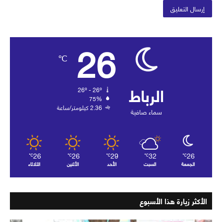
26
℃
الرباط
26º - 26º
75%
2.36 كيلومتر/ساعة
سماء صافية
26
26
29
32
26
℃
℃
℃
℃
℃
الجمعة
السبت
الأحد
الأثنين
الثلاثاء
الأكثر زيارة هذا الأسبوع