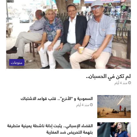
منوعات
لم تكن في الحسبان..
منذ 4 أيام
‏⁧‫السعودية‬⁩ و “الأذرع”.. قلب قواعد الاشتباك
منذ 4 أيام
القضاء الإسباني.. يثبت إدانة ناشطة يمينية متطرفة
بتهمة التحريض ضد المغاربة