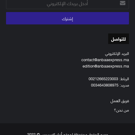
بريدك
الإلكتروني
للتواصل
البريد الإلكتروني
contact@anbaaexpress.ma
edition@anbaaexpress.ma
الرباط: 00212665223003
مدريد: 0034643808975
فريق العمل
من نحن؟
جميع الحقوق محفوظة لموقع أنباء إكسبريس © 2022