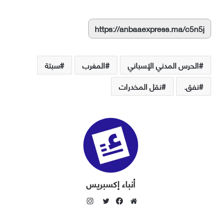
https://anbaaexpress.ma/c5n5j
الحرس المدني الإسباني
المغرب
سبتة
نفق.
نقل المخدرات
أنباء إكسبريس
ا
ن
م
ف
ت