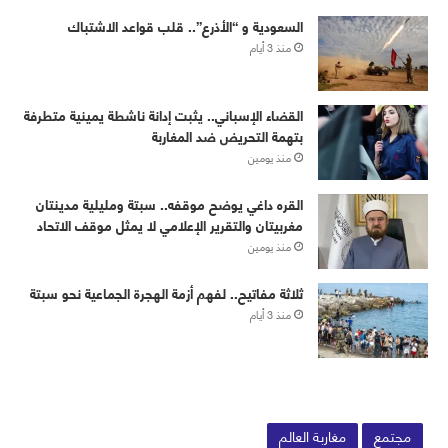
‏⁧‫السعودية‬⁩ و “الأذرع”.. قلب قواعد الاشتباك
منذ 3 أيام
القضاء الإسباني.. يثبت إدانة ناشطة يمينية متطرفة
بتهمة التحريض ضد المغاربة
منذ يومين
القره داغي يوضح موقفه.. سبتة ومليلية مدينتان
مغربيتان والتقرير الإعلامي لا يمثل موقف الاتحاد
منذ يومين
ثلاثة مفاتيح.. لفهم أزمة الهجرة الجماعية نحو سبتة
منذ 3 أيام