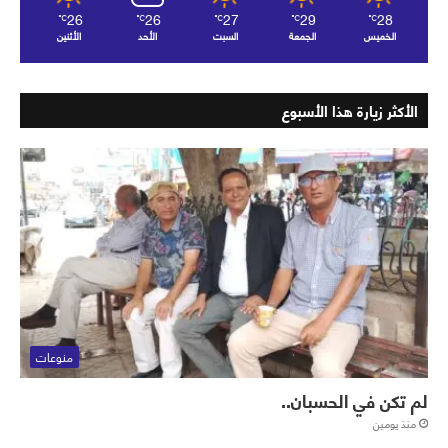
26
26
27
29
28
℃
℃
℃
℃
℃
الخميس
الجمعة
السبت
الأحد
الأثنين
الأكثر زيارة هذا الأسبوع
منوعات
لم تكن في الحسبان..
منذ يومين