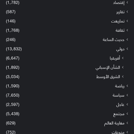
إقتصاد
(1٬782)
تقارير
(587)
تمازيغت
(146)
ثقافة
(1٬768)
حديث الساعة
(246)
دولي
(13٬832)
أفريقيا
(6٬647)
الشأن الإسباني
(1٬892)
الشرق الأوسط
(3٬034)
رياضة
(1٬590)
سياسة
(7٬650)
عاجل
(2٬597)
مجتمع
(5٬438)
مغاربة العالم
(629)
منوعات
(752)