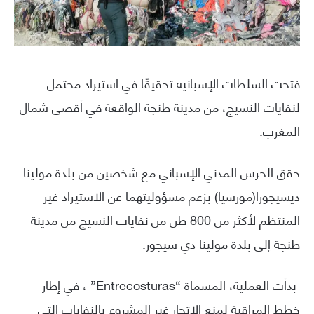
فتحت السلطات الإسبانية تحقيقًا في استيراد محتمل
لنفايات النسيج، من مدينة طنجة الواقعة في أقصى شمال
المغرب.
حقق الحرس المدني الإسباني مع شخصين من بلدة مولينا
ديسيجورا(مورسيا) بزعم مسؤوليتهما عن الاستيراد غير
المنتظم لأكثر من 800 طن من نفايات النسيج من مدينة
طنجة إلى بلدة مولينا دي سيجور.
بدأت العملية، المسماة “Entrecosturas” ، في إطار
خطط المراقبة لمنع الاتجار غير المشروع بالنفايات التي