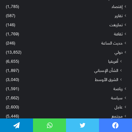
إقتصاد
(1٬785)
تقارير
(587)
تمازيغت
(146)
ثقافة
(1٬769)
حديث الساعة
(246)
دولي
(13٬852)
أفريقيا
(6٬655)
الشأن الإسباني
(1٬897)
الشرق الأوسط
(3٬040)
رياضة
(1٬591)
سياسة
(7٬662)
عاجل
(2٬600)
مجتمع
(5٬446)
مغاربة العالم
(629)
فيسبوك
تويتر
واتساب
تيلقرام