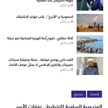
منذ 5 أيام
‏⁧‫السعودية‬⁩ و “الأذرع”.. قلب قواعد الاشتباك
منذ 5 أيام
ثلاثة مفاتيح.. لفهم أزمة الهجرة الجماعية نحو سبتة
منذ 5 أيام
القره داغي يوضح موقفه.. سبتة ومليلية مدينتان
مغربيتان والتقرير الإعلامي لا يمثل موقف الاتحاد
منذ 5 أيام