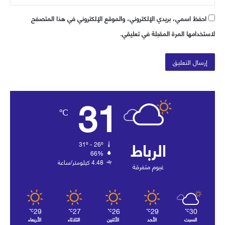
احفظ اسمي، بريدي الإلكتروني، والموقع الإلكتروني في هذا المتصفح
لاستخدامها المرة المقبلة في تعليقي.
31
℃
الرباط
31º - 26º
66%
4.48 كيلومتر/ساعة
غيوم متفرقة
29
27
26
29
30
℃
℃
℃
℃
℃
السبت
الأحد
الأثنين
الثلاثاء
الأربعاء