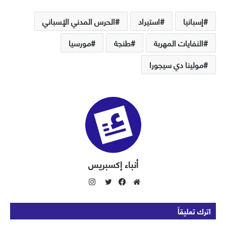
إسبانيا
استيراد
الحرس المدني الإسباني
النفايات المهربة
طنجة
مورسيا
مولينا دي سيجورا
أنباء إكسبريس
ا
ن
م
ف
ت
س
و
ي
و
اترك تعليقاً
ت
ق
س
ي