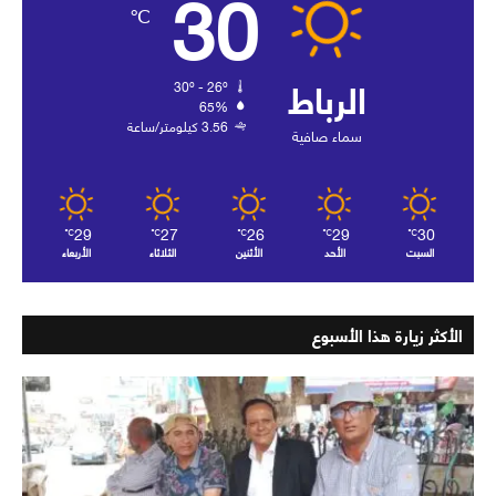
30
℃
الرباط
30º - 26º
65%
3.56 كيلومتر/ساعة
سماء صافية
29
27
26
29
30
℃
℃
℃
℃
℃
السبت
الأحد
الأثنين
الثلاثاء
الأربعاء
الأكثر زيارة هذا الأسبوع