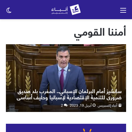
القائمة
الو
الم
أمننا القومي
سانشيز أمام البرلمان الإسباني.. المغرب بلد صديق
ضروري للتنمية الإقتصادية لإسبانيا وحليف أساسي
لأمننا القومي
أنباء إكسبريس
أبريل 19, 2023
2