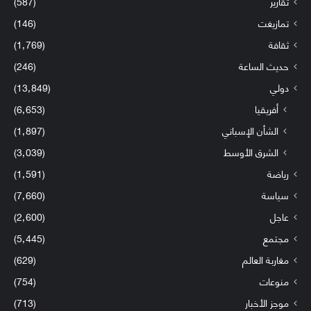
تقارير
(587)
تمازيغت
(146)
ثقافة
(1٬769)
حديث الساعة
(246)
دولي
(13٬849)
أفريقيا
(6٬653)
الشأن الإسباني
(1٬897)
الشرق الأوسط
(3٬039)
رياضة
(1٬591)
سياسة
(7٬660)
عاجل
(2٬600)
مجتمع
(5٬445)
مغاربة العالم
(629)
منوعات
(754)
موجز الأخبار
(713)