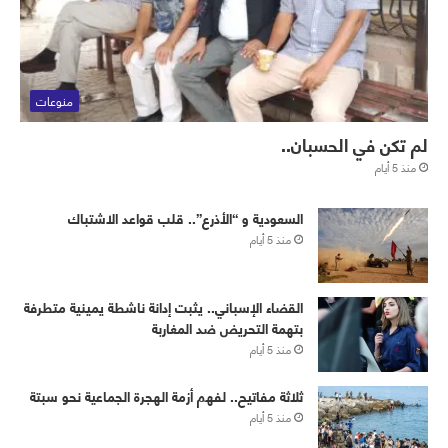
منوعات
لم تكن في الحسبان..
منذ 5 أيام
‏⁧‫السعودية‬⁩ و “الأذرع”.. قلب قواعد الاشتباك
منذ 5 أيام
القضاء الإسباني.. يثبت إدانة ناشطة يمينية متطرفة
بتهمة التحريض ضد المغاربة
منذ 5 أيام
ثلاثة مفاتيح.. لفهم أزمة الهجرة الجماعية نحو سبتة
منذ 5 أيام