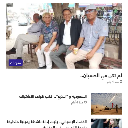
منوعات
لم تكن في الحسبان..
منذ 4 أيام
‏⁧‫السعودية‬⁩ و “الأذرع”.. قلب قواعد الاشتباك
منذ 4 أيام
القضاء الإسباني.. يثبت إدانة ناشطة يمينية متطرفة
بتهمة التحريض ضد المغاربة