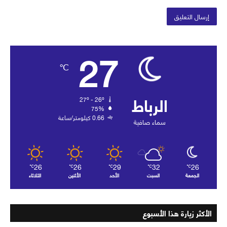
27
℃
الرباط
27º - 26º
75%
0.66 كيلومتر/ساعة
سماء صافية
26
26
29
32
26
℃
℃
℃
℃
℃
الجمعة
السبت
الأحد
الأثنين
الثلاثاء
الأكثر زيارة هذا الأسبوع