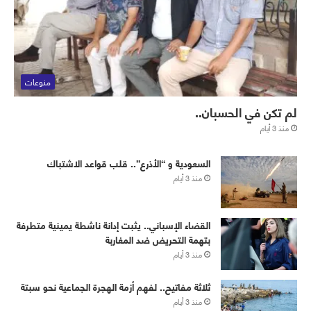
منوعات
لم تكن في الحسبان..
منذ 3 أيام
‏⁧‫السعودية‬⁩ و “الأذرع”.. قلب قواعد الاشتباك
منذ 3 أيام
القضاء الإسباني.. يثبت إدانة ناشطة يمينية متطرفة
بتهمة التحريض ضد المغاربة
منذ 3 أيام
ثلاثة مفاتيح.. لفهم أزمة الهجرة الجماعية نحو سبتة
منذ 3 أيام