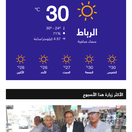
30
℃
الرباط
30º - 24º
71%
4.57 كيلومتر/ساعة
سماء صافية
26
26
27
30
30
℃
℃
℃
℃
℃
الخميس
الجمعة
السبت
الأحد
الأثنين
الأكثر زيارة هذا الأسبوع