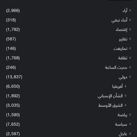
آراء
(2٬966)
أنباء تيفي
(318)
إقتصاد
(1٬782)
تقارير
(587)
تمازيغت
(146)
ثقافة
(1٬768)
حديث الساعة
(246)
دولي
(13٬837)
أفريقيا
(6٬650)
الشأن الإسباني
(1٬892)
الشرق الأوسط
(3٬035)
رياضة
(1٬590)
سياسة
(7٬652)
عاجل
(2٬597)