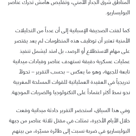
المناطق شرق الجدار الأمني، وتقليص هامش تحرك عناصر
البوليساريو.
كما لفتت الصحيفة الإسبانية إلى أن عدداً من التحليلات
الأمنية تعتبر أن توظيف هذه المنظومات لم يعد يقتصر
على مهام الاستطلاع أو الرصد، بل امتد ليشمل تنفيذ
عمليات عسكرية دقيقة تستهدف عناصر وقيادات ميدانية
تابعة للجبهة، وهو ما يعكس – بحسب التقرير – تحولاً
تدريجياً في العقيدة العملياتية للقوات المسلحة المغربية
نحو نمط أكثر اعتماداً على التكنولوجيا والضربات الموجهة.
وفي هذا السياق، استحضر التقرير حادثة ميدانية وقعت
خلال الأيام الأخيرة، تمثلت في مقتل ثلاثة عناصر من جبهة
البوليساريو في ضربة نسبت إلى طائرة مسيّرة، من بينهم