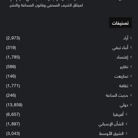
لميثاق الشرف الصحفي وقانون الصحافة والنشر.
تصنيفات
آراء
(2٬973)
أنباء تيفي
(319)
إقتصاد
(1٬785)
تقارير
(589)
تمازيغت
(146)
ثقافة
(1٬771)
حديث الساعة
(246)
دولي
(13٬859)
أفريقيا
(6٬657)
الشأن الإسباني
(1٬897)
الشرق الأوسط
(3٬043)