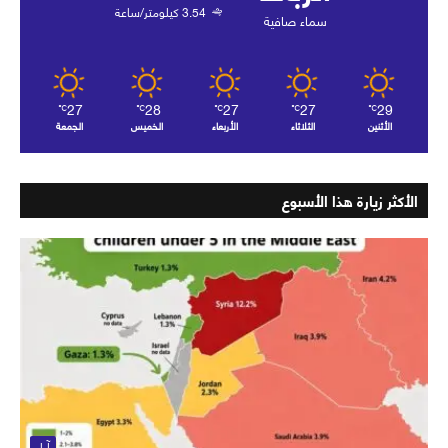
3.54 كيلومتر/ساعة
سماء صافية
27
28
27
27
29
℃
℃
℃
℃
℃
الأثنين
الثلاثاء
الأربعاء
الخميس
الجمعة
الأكثر زيارة هذا الأسبوع
آراء