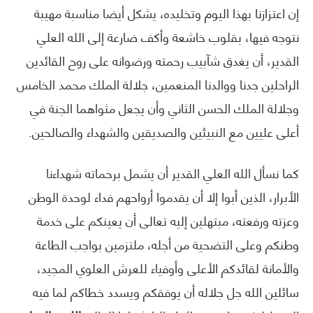
إن اعتزازنا بهذا اليوم وتخليده، يشكل أيضا مناسبة مهيبة
نتوجه فيها، بقلوب خاشعة وأكف ضارعة إلى الله العلي
القدير، أن يغدق شآبيب رحمته ورضوانه على روح القائدين
الراحلين جدنا ووالدنا المنعمين، جلالة الملك محمد الخامس
وجلالة الملك الحسن الثاني وأن يجعل مثواهما الجنة في
أعلى عليين مع النبيئين والصديقين والشهداء والصالحين.
كما نسأل الله العلي القدير أن يشمل برحماته شهداءنا
الأبرار، الذين أبوا إلا أن يقدموا أرواحهم فداء لوحدة الوطن
وعزته ورفعته، مبتهلين إليه تعالى أن يعينكم على خدمة
وطنكم وعلى التضحية من أجله، ملتزمين بواجب الطاعة
والأمانة لقائدكم الأعلى وأوفياء للعرش العلوي المجيد،
سائلين الله جل جلاله أن يوفقكم ويسدد خطاكم لما فيه