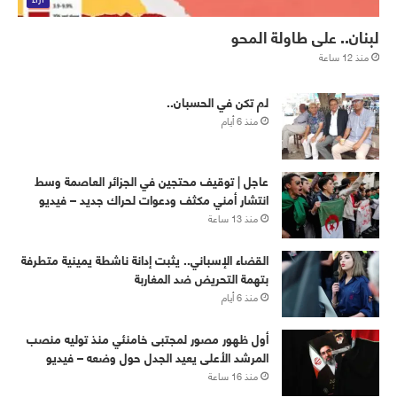
لبنان.. على طاولة المحو
منذ 12 ساعة
لم تكن في الحسبان..
منذ 6 أيام
عاجل | توقيف محتجين في الجزائر العاصمة وسط
انتشار أمني مكثف ودعوات لحراك جديد – فيديو
منذ 13 ساعة
القضاء الإسباني.. يثبت إدانة ناشطة يمينية متطرفة
بتهمة التحريض ضد المغاربة
منذ 6 أيام
أول ظهور مصور لمجتبى خامنئي منذ توليه منصب
المرشد الأعلى يعيد الجدل حول وضعه – فيديو
منذ 16 ساعة