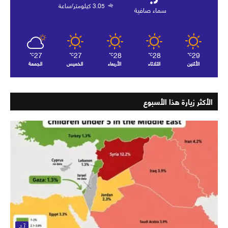
3.05 كيلومتر/ساعة
سماء صافية
27
27
28
28
29
℃
℃
℃
℃
℃
الأثنين
الثلاثاء
الأربعاء
الخميس
الجمعة
الأكثر زيارة هذا الأسبوع
آراء