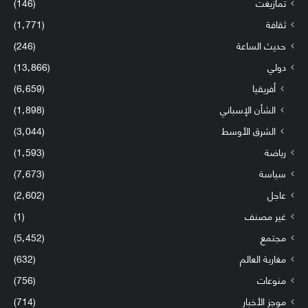
تمازيغت
(146)
ثقافة
(1٬771)
حديث الساعة
(246)
دولي
(13٬866)
أفريقيا
(6٬659)
الشأن الإسباني
(1٬898)
الشرق الأوسط
(3٬044)
رياضة
(1٬593)
سياسة
(7٬673)
عاجل
(2٬602)
غير مصنف
(1)
مجتمع
(5٬452)
مغاربة العالم
(632)
منوعات
(756)
موجز الأخبار
(714)