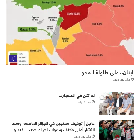
آراء
لبنان.. على طاولة المحو
منذ يوم واحد
لم تكن في الحسبان..
منذ 7 أيام
عاجل | توقيف محتجين في الجزائر العاصمة وسط
انتشار أمني مكثف ودعوات لحراك جديد – فيديو
منذ يوم واحد