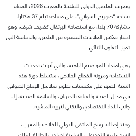
ويعرف الملتقى الدولي للفلاحة بالمغرب 2026، المقام
بساحة “صهريج السواني”، على مساحة تبلغ 37 هكتارا،
مشاركة 70 بلدا، مع استضافة البرتغال كضيف شرف، وهو
اختيار يعكس العلاقات المتميزة بين البلدين، والدينامية التي
تميز التعاون الثنائي.
وفي امتداد للمواضيع الراهنة، والتي أبرزت تحديات
الاستدامة ومرونة القطاع الفلاحي، ستسلط دورة هذه
السنة الضوء على مكتسبات تطوير سلاسل الإنتاج الحيواني
في مجال الصحة والعناية بالحيوان، والسلامة الصحية، إلى
جانب الأداء الاقتصادي والتقني لتربية الماشية.
ومنذ إحداثه، رسخ الملتقى الدولي للفلاحة بالمغرب،
انسجاما مع التوجيهات السامية لصاحب الجلالة الملك