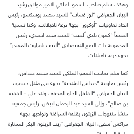
وهكذا، سلم صاحب السمو الملكي الأمير مولاي رشيد
البيان الجغرافي “لوز غسات” للسيد محمد بوسكسو، رئيس
اتحاد تعاونيات “أوكرور” بجهة درعة تافيلالت، وكذا تسمية
المنشأ “كمون بلدي ألنيف” للسيد محند احمدي، رئيس
المجموعة ذات النفع الاقتصادي “ألنيف تافراوت المعيدر”
بجهة درعة تافيلالت.
كما سلم صاحب السمو الملكي للسيد محمد حيداش،
رئيس تعاونية “حيداش الفلاحية” بجهة بني ملال خنيفرة،
البيان الجغرافي “الفلفل الحلو المجفف ولاد علي – الفقيه
بن صالح”، وإلى السيد عبد الرحمان لبيض، رئيس جمعية
منشأ منتوجات الزيتون بقلعة السراغنة ونواحيها بجهة
مراكش آسفي، البيان الجغرافي “زيت الزيتون البكر الممتازة
قلعة السراغنة”.