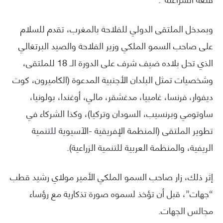
وبمدخل الملتقى الدولي للفلاحة بالمغرب، تقدم للسلام
على صاحب السمو الملكي وزير الفلاحة والصيد البرتغالي
الذي تحل بلاده ضيف شرف على الدورة الـ 18 للملتقى،
وشخصيات تمثل البلدان الأجنبية المدعوة (الكاميرون، كوت
ديفوار، فرنسا، غامبيا، مدغشقر، مالي، أوغندا، بولونيا،
ساوتومي وبرنسيب، السودان وتركيا)، وكذا الشركاء في
تطوير الملتقى (المنظمة الإفريقية -الآسيوية للتنمية
الريفية، والمنظمة العربية للتنمية الزراعية).
إثر ذلك، زار صاحب السمو الملكي الأمير مولاي رشيد قطب
“جهات”، قبل أن تؤخذ لسموه صورة تذكارية مع رؤساء
مجالس الجهات.