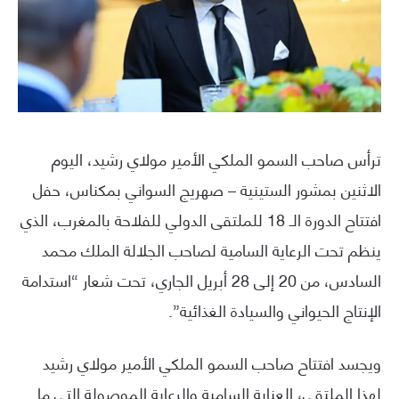
ترأس صاحب السمو الملكي الأمير مولاي رشيد، اليوم
الاثنين بمشور الستينية – صهريج السواني بمكناس، حفل
افتتاح الدورة الـ 18 للملتقى الدولي للفلاحة بالمغرب، الذي
ينظم تحت الرعاية السامية لصاحب الجلالة الملك محمد
السادس، من 20 إلى 28 أبريل الجاري، تحت شعار “استدامة
الإنتاج الحيواني والسيادة الغذائية”.
ويجسد افتتاح صاحب السمو الملكي الأمير مولاي رشيد
لهذا الملتقى، العناية السامية والرعاية الموصولة التي ما