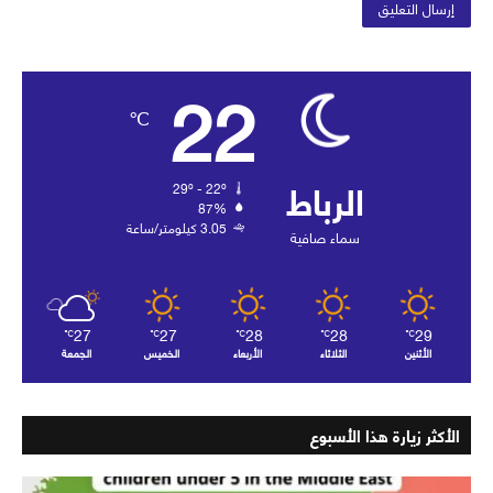
22
℃
الرباط
29º - 22º
87%
3.05 كيلومتر/ساعة
سماء صافية
27
27
28
28
29
℃
℃
℃
℃
℃
الأثنين
الثلاثاء
الأربعاء
الخميس
الجمعة
الأكثر زيارة هذا الأسبوع