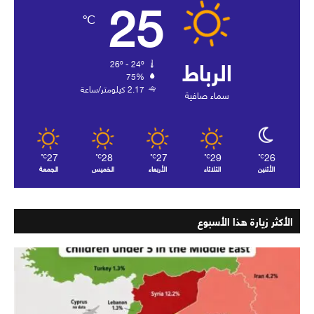
25
℃
الرباط
26º - 24º
75%
2.17 كيلومتر/ساعة
سماء صافية
27
28
27
29
26
℃
℃
℃
℃
℃
الأثنين
الثلاثاء
الأربعاء
الخميس
الجمعة
الأكثر زيارة هذا الأسبوع