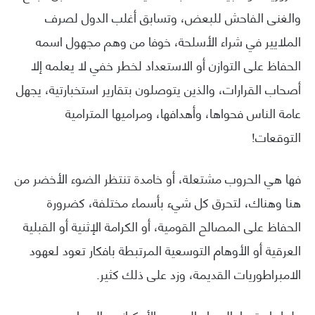
والغنى الفاحش للبعض، وتسابق أغلب الدول لصرف
الملايير في شراء الأسلحة، خوفا من وهم مجهول اسمه
الحفاظ على التوازن أو الاستعداد لخطر خفي لا يعلمه إلا
أصحاب القرارات، والذين يتوصلون بتقارير استخبارتية، يجهل
عامة الناس فحواها، وأهدافها، ومراميها المترامية
التوقعات!
فها هي الحروب مشتعلة، أو خامدة تنتظر الضوء الأخضر من
هنا وهناك، لتحرق كل شيء بأسماء مختلفة، كضرورة
الحفاظ على المصالح القومية، أو الكرامة الإثنية أو القبلية
العرقية أو الأوهام التوسعية المرتبطة بافكار تعود لعهود
الامبراطوريات القديمة، وزد على ذلك كثير.
ولعل استمرار الصراع الروسي الأوكراني والصراع