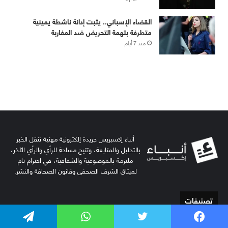
أنباء إكسبريس جريدة إلكترونية مهنية تنقل الخبر
بالتحليل والمتابعة، وتتيح مساحة للرأي والرأي الآخر،
ملتزمة بالموضوعية والشفافية، في احترام تام
لميثاق الشرف الصحفي وقانون الصحافة والنشر.
تصنيفات
آراء
(2٬975)
فيسبوك
تويتر
واتساب
تيلقرام