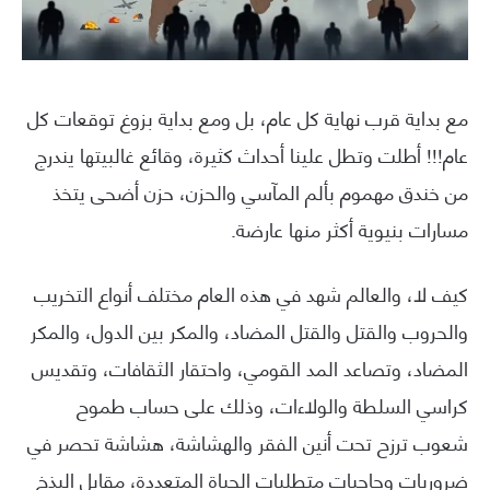
مع بداية قرب نهاية كل عام، بل ومع بداية بزوغ توقعات كل
عام!!! أطلت وتطل علينا أحداث كثيرة، وقائع غالبيتها يندرج
من خندق مهموم بألم المآسي والحزن، حزن أضحى يتخذ
مسارات بنيوية أكثر منها عارضة.
كيف لا، والعالم شهد في هذه العام مختلف أنواع التخريب
والحروب والقتل والقتل المضاد، والمكر بين الدول، والمكر
المضاد، وتصاعد المد القومي، واحتقار الثقافات، وتقديس
كراسي السلطة والولاءات، وذلك على حساب طموح
شعوب ترزح تحت أنين الفقر والهشاشة، هشاشة تحصر في
ضروريات وحاجيات متطلبات الحياة المتعددة، مقابل البذخ