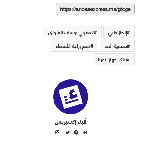
https://anbaaexpress.ma/gfcge
إنجاز طبي
المغربي يوسف العزوزي
تصفية الدم
دعم زراعة الأعضاء
يبتكر جهازا ثوريا
أنباء إكسبريس
ا
ن
م
ف
ت