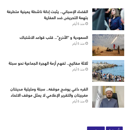
القضاء الإسباني.. يثبت إدانة ناشطة يمينية متطرفة
بتهمة التحريض ضد المغاربة
منذ 5 أيام
‏⁧‫السعودية‬⁩ و “الأذرع”.. قلب قواعد الاشتباك
منذ 5 أيام
ثلاثة مفاتيح.. لفهم أزمة الهجرة الجماعية نحو سبتة
منذ 5 أيام
القره داغي يوضح موقفه.. سبتة ومليلية مدينتان
مغربيتان والتقرير الإعلامي لا يمثل موقف الاتحاد
منذ 5 أيام