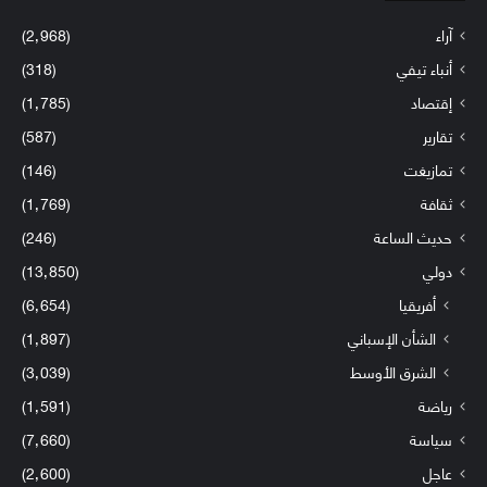
آراء
(2٬968)
أنباء تيفي
(318)
إقتصاد
(1٬785)
تقارير
(587)
تمازيغت
(146)
ثقافة
(1٬769)
حديث الساعة
(246)
دولي
(13٬850)
أفريقيا
(6٬654)
الشأن الإسباني
(1٬897)
الشرق الأوسط
(3٬039)
رياضة
(1٬591)
سياسة
(7٬660)
عاجل
(2٬600)