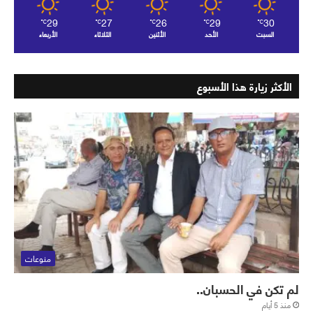
29
27
26
29
30
℃
℃
℃
℃
℃
السبت
الأحد
الأثنين
الثلاثاء
الأربعاء
الأكثر زيارة هذا الأسبوع
منوعات
لم تكن في الحسبان..
منذ 5 أيام