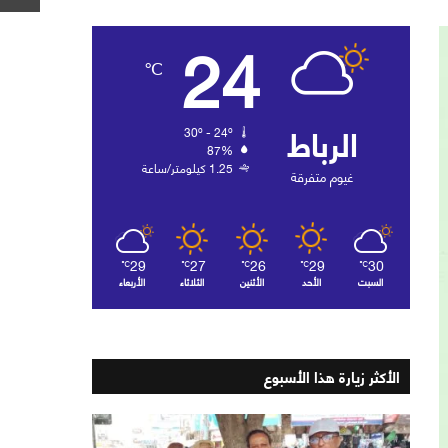
24
℃
الرباط
30º - 24º
87%
1.25 كيلومتر/ساعة
غيوم متفرقة
29
27
26
29
30
℃
℃
℃
℃
℃
السبت
الأحد
الأثنين
الثلاثاء
الأربعاء
الأكثر زيارة هذا الأسبوع