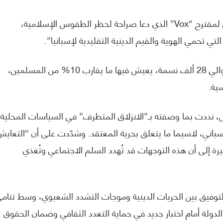
الاتفاق، الذي تم إقراره يوم 28 يوليو، جاء بعد تعديل لمقترح “Vox” الذي دعا صراحة لحظر الطقوس الإسلامية،
لتي تحمي الهوية والقيم الدينية التقليدية لإسبانيا”.
جومييا، المدينة المعروفة بإنتاج النبيذ والتي تضم حوالي 28 ألف نسمة، يعيش فيها ما يقارب 10% من المسلمين،
س، نددت بما وصفته بـ”الانزلاق المتطرف” في السياسات المحلية،
لإسباني، لاسيما ما يتعلق بحرية المعتقد. وشدّدت على أن “التعايش
 إلى أن هذه التوجهات قد تُهدد السلم الاجتماعي وتُغذي
ي التوفيق بين الحريات الدينية وموجات التشدد الشعبوي، وسط تنام
دولة أمام اختبار جديد في حماية التعدد الثقافي وضمان الحقوق