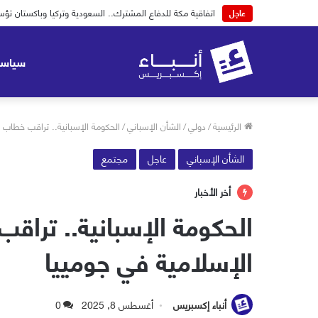
اتفاقية مكة للدفاع المشترك.. السعودية وتركيا وباكستان
عاجل
سياسة
الرئيسية
/
دولي
/
الشأن الإسباني
/
الحكومة الإسبانية.. تراقب خطاب الكراهية بعد اتفاق PP وVox ل
الشأن الإسباني
عاجل
مجتمع
أخر الأخبار
الإسلامية في جومييا
أنباء إكسبريس
أغسطس 8, 2025
0