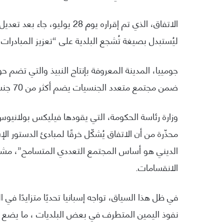
ليُستبدل بصيغة تُشجع البلدية على “تعزيز المبادرات ا
ضمن مجتمع متعدد الجنسيات يضم أكثر من 70 جنسية.
وزارة رئاسة الحكومة، التي يقودها فيليكس بولانيو
محذّرة من أن الاتفاق يُشكّل خرقًا لمبادئ الدستور ا
الديني هو أساس المجتمع التعددي المتسامح”، مشيرة
الانقسامات.
في ظل هذا السياق، تواجه إسبانيا تحديًا متزايدًا ف
نفوذ اليمين المتطرف في بعض البلديات ، ما يضع ال