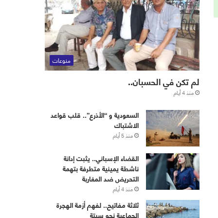
منوعات
لم تكن في الحسبان..
منذ 4 أيام
‏⁧‫السعودية‬⁩ و “الأذرع”.. قلب قواعد
الاشتباك
منذ 5 أيام
القضاء الإسباني.. يثبت إدانة
ناشطة يمينية متطرفة بتهمة
التحريض ضد المغاربة
منذ 4 أيام
ثلاثة مفاتيح.. لفهم أزمة الهجرة
الجماعية نحو سبتة