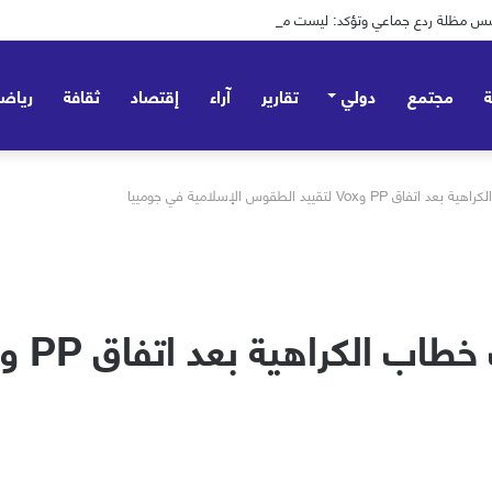
 تؤسس مظلة ردع جماعي وتؤكد: ليست موجّهة ضد أي طرف – صور
مجتمع
دولي
تقارير
آراء
إقتصاد
ثقافة
رياض
تقييد الطقوس الإسلامية في جومييا