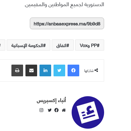
الدستورية لجميع المواطنين والمقيمين.
https://anbaaexpress.ma/9b9d8
PP وVox
اتفاق
الحكومة الإسبانية
فيسبوك
تويتر
لينكدإن
مشاركة عبر البريد
طباعة
شاركها
أنباء إكسبريس
ا
ن
م
ف
ت
س
و
ي
و