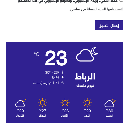
احفظ اسمي، بريدي الإلكتروني، والموقع الإلكتروني في هذا المتصفح
لاستخدامها المرة المقبلة في تعليقي.
23
℃
الرباط
30º - 23º
84%
1.71 كيلومتر/ساعة
غيوم متفرقة
29
27
26
29
30
℃
℃
℃
℃
℃
السبت
الأحد
الأثنين
الثلاثاء
الأربعاء