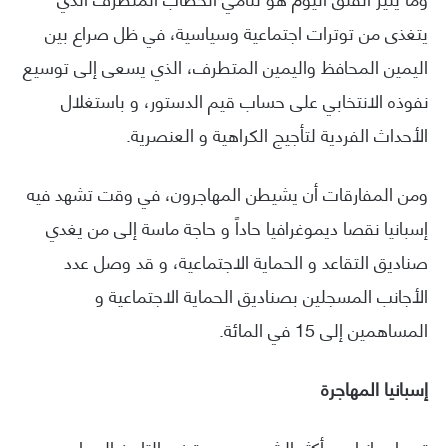
يتغذى من توترات اجتماعية وسياسية، في ظل صراع بين
اليمين المحافظ واليمين المتطرف، الذي يسعى إلى توسيع
نفوذه الانتخابي على حساب قيم الدستور، و باستغلال
الأحداث الفردية لتأجيج الكراهية و العنصرية.
ومن المفارقات أن يشيطن المهاجرون، في وقت تشهد فيه
إسبانيا نقصا ديموغرافيا حاداً و حاجة ماسة إلى من يغدي
صناديق التقاعد و الحماية الاجتماعية، و قد وصل عدد
الأجانب المسجلين بصناديق الحماية الاجتماعية و
المساهمين إلى 15 في المائة.
إسبانيا المهاجرة
تعد إسبانيا من أكثر الشعوب هجرة في التاريخ المعاصر،