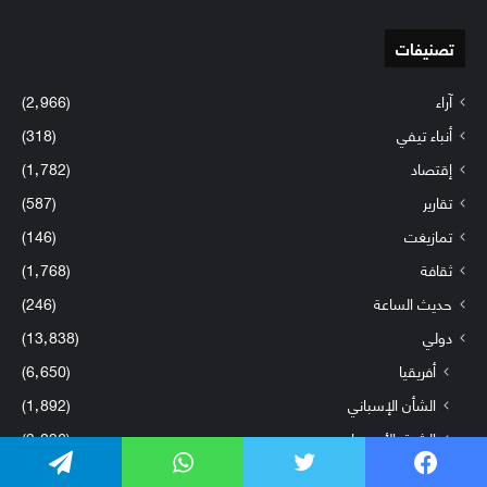
تصنيفات
آراء
(2٬966)
أنباء تيفي
(318)
إقتصاد
(1٬782)
تقارير
(587)
تمازيغت
(146)
ثقافة
(1٬768)
حديث الساعة
(246)
دولي
(13٬838)
أفريقيا
(6٬650)
الشأن الإسباني
(1٬892)
الشرق الأوسط
(3٬036)
رياضة
(1٬590)
فيسبوك
تويتر
واتساب
تيلقرام