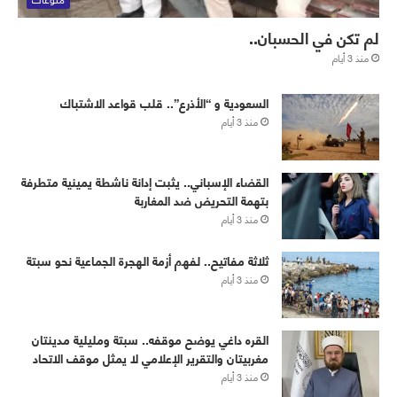
لم تكن في الحسبان..
منذ 3 أيام
‏⁧‫السعودية‬⁩ و “الأذرع”.. قلب قواعد الاشتباك
منذ 3 أيام
القضاء الإسباني.. يثبت إدانة ناشطة يمينية متطرفة
بتهمة التحريض ضد المغاربة
منذ 3 أيام
ثلاثة مفاتيح.. لفهم أزمة الهجرة الجماعية نحو سبتة
منذ 3 أيام
القره داغي يوضح موقفه.. سبتة ومليلية مدينتان
مغربيتان والتقرير الإعلامي لا يمثل موقف الاتحاد
منذ 3 أيام