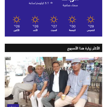
5.1 كيلومتر/ساعة
سماء صافية
26
26
27
30
29
℃
℃
℃
℃
℃
الخميس
الجمعة
السبت
الأحد
الأثنين
الأكثر زيارة هذا الأسبوع
منوعات