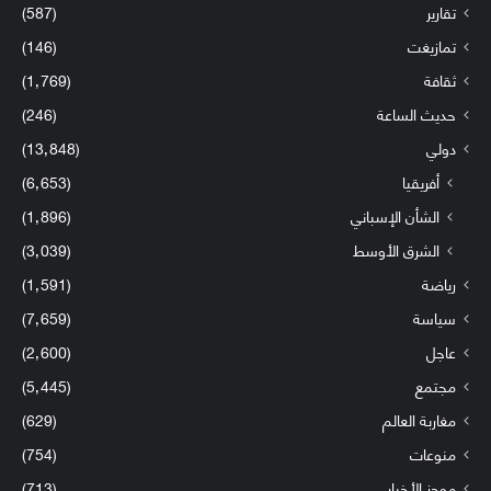
تقارير
(587)
تمازيغت
(146)
ثقافة
(1٬769)
حديث الساعة
(246)
دولي
(13٬848)
أفريقيا
(6٬653)
الشأن الإسباني
(1٬896)
الشرق الأوسط
(3٬039)
رياضة
(1٬591)
سياسة
(7٬659)
عاجل
(2٬600)
مجتمع
(5٬445)
مغاربة العالم
(629)
منوعات
(754)
موجز الأخبار
(713)