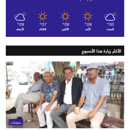
29
27
26
29
30
℃
℃
℃
℃
℃
السبت
الأحد
الأثنين
الثلاثاء
الأربعاء
الأكثر زيارة هذا الأسبوع
منوعات