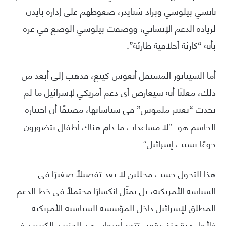
نانسي بيلوسي وبراد شنايدر، ضغوطهم على إدارة بايدن
لزيادة الدعم الإنساني، ووصفت بيلوسي الوضع في غزة
بأنه “كارثة أخلاقية طارئة”.
أما السيناتور المستقل أنغوس كينغ، فذهب إلى أبعد من
ذلك، معلنًا أنه سيعارض أي دعم أمريكي لإسرائيل ما لم
يحدث “تغيير ملموس” في سياساتها، مضيفًا أن اختباره
الحاسم هو: “لا مساعدات ما دام هناك أطفال يتضورون
جوعًا بسبب إسرائيل”.
هذا التحول حسب محللين لا يعد تفصيلاً صغيرًا في
السياسة الأمريكية، بل يمثّل انكسارًا محتملاً في خط الدعم
المطلق لإسرائيل داخل المؤسسة السياسية الأمريكية.
فلأول مرة منذ عقود، تتحد أصوات من الحزبين الكبيرين في