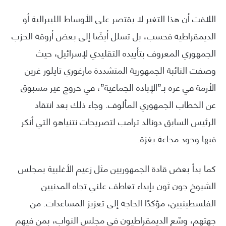
اللافت أن هذا التغير لا يقتصر على الأوساط الليبرالية أو
الديمقراطية فحسب، بل تسلل أيضًا إلى بعض أروقة الحزب
الجمهوري المعروف بتأييده التقليدي لإسرائيل، حيث
وصفت النائبة الجمهورية المتشددة مارغوري تايلور غرين
الأزمة في غزة بـ”الإبادة الجماعية”، في خروج غير مسبوق
عن الخطاب الجمهوري المألوف. وجاء ذلك بعد انتقاد
الرئيس السابق دونالد ترامب لتصريحات نتنياهو التي أنكر
فيها وجود مجاعة بغزة.
كما بدأ بعض قادة الجمهوريين مثل زعيم الأغلبية بمجلس
الشيوخ جون ثون بإبداء تعاطف علني تجاه المدنيين
الفلسطينيين، مؤكدًا الحاجة إلى تعزيز المساعدات. من
جهتهم، وسّع الديمقراطيون في مجلس النواب، بمن فيهم