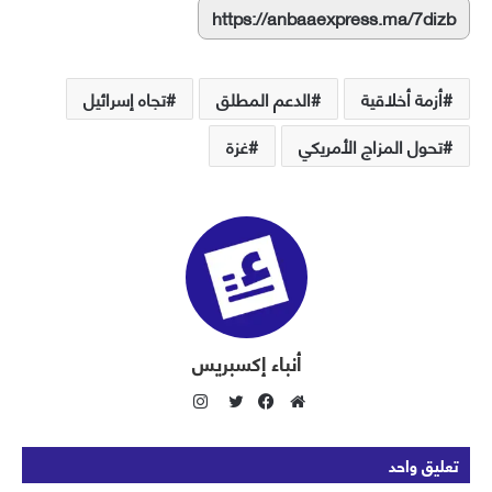
https://anbaaexpress.ma/7dizb
أزمة أخلاقية
الدعم المطلق
تجاه إسرائيل
تحول المزاج الأمريكي
غزة
أنباء إكسبريس
ا
ن
م
ف
ت
س
و
ي
و
تعليق واحد
ت
ق
س
ي