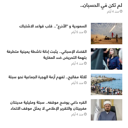
لم تكن في الحسبان..
منذ 4 أيام
‏⁧‫السعودية‬⁩ و “الأذرع”.. قلب قواعد الاشتباك
منذ 5 أيام
القضاء الإسباني.. يثبت إدانة ناشطة يمينية متطرفة
بتهمة التحريض ضد المغاربة
منذ 4 أيام
ثلاثة مفاتيح.. لفهم أزمة الهجرة الجماعية نحو سبتة
منذ 5 أيام
القره داغي يوضح موقفه.. سبتة ومليلية مدينتان
مغربيتان والتقرير الإعلامي لا يمثل موقف الاتحاد
منذ 4 أيام