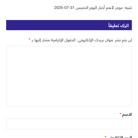
ق
ع
ب
ت
تنبيه:
موجز لأهم أخبار اليوم الخميس 31-07-2025
ر
ا
و
ر
ا
ل
ك
اترك تعليقاً
م
و
ي
لن يتم نشر عنوان بريدك الإلكتروني.
الحقول الإلزامية مشار إليها بـ
*
ب
ا
ل
ت
ع
ل
ي
ق
الاسم
*
*
البريد الإلكتروني
*