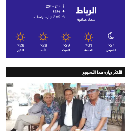
الرباط
25º - 24º
83%
2.59 كيلومتر/ساعة
سماء صافية
26
26
29
31
24
℃
℃
℃
℃
℃
الخميس
الجمعة
السبت
الأحد
الأثنين
الأكثر زيارة هذا الأسبوع