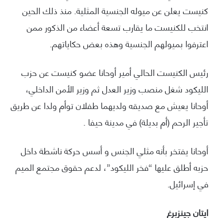
كنيست يعلن عن ميوله الجنسية المثلية. منذ ذلك الحين
انتخب للكنيست ما يقارب تسعة أعضاء من الذكور ممن
اعترفوا بميولهم الجنسية وهذه بعض حكاياتهم.
رئيس الكنيست الحالي أمير أوحانا عضو كنيست عن حزب
الليكود شغل منصب وزير العدل ثم وزير الأمن الداخلي،
أوحانا يعيش مع صديقه ولديهما طفلان توأم ولدا عن طريق
تأجير الرحم (أم بديلة) في مدينة حيفا .
أوحانا يفتخر بأنه مثلي الجنس و أسس حركة ناشطة داخل
حزبه أطلق عليها “فخر الليكود”، لدعم حقوق مجتمع الميم
في إسرائيل.
ايتان جينزبرغ