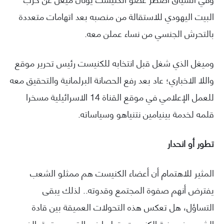
البيت اليهودي للاستقالة من منصبه بعد اتهامات متعددة
بالتحرش الجنسي من نساء عملن معه.
وميغل الذي شغل قبل انتخابه للكنيست رئيس تحرير موقع
واللا الاخباري؛ عاد بعد رفع الحصانة البرلمانية والتحقيق معه
للعمل الإعلامي في موقع القناة 14 الاسرائيلية مسخرا
قلمه لخدمة بينيامين نتنياهو وسياساته.
تطور أو انحدار
المثير للاهتمام أن أعضاء الكنيست هم ممثلو الشعب
يفترض أنهم صفوة المجتمع وقدوته.. لذلك يبقى
التساؤل، هل تعكس هذه التحولات العميقة بين قادة
الشعب في بنية الكنيست، تطورا في القيم وحقوق الفرد