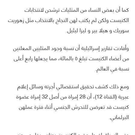
كما أن بعض النساء من المثليات ترشحن لانتخابات
الكنيست ولكن لم يكتب لهن النجاح بالانتخاب مثل زهوريت
سوريك و هيلا بير و ليزا ليئيل.
وأفادت تقارير إسرائيلية أن نسبة وجود المثليين المعلنين
من أعضاء الكنيست تبلغ ٥ بالمائة، مما يجعلها رابع أعلى
نسبة في العالم.
ومع ذلك كشف تحقيق استقصائي أجرته وسائل إعلام
عبرية (القناة 12)، أن 28 إمراة من أصل 32 إمراة عضوة
كنيست قد تعرضن للتحرش الجنسي أثناء فترة عملهن
البرلماني.
وفي السياق اضطر عضو الكنيست يونان ميغل عن حزب