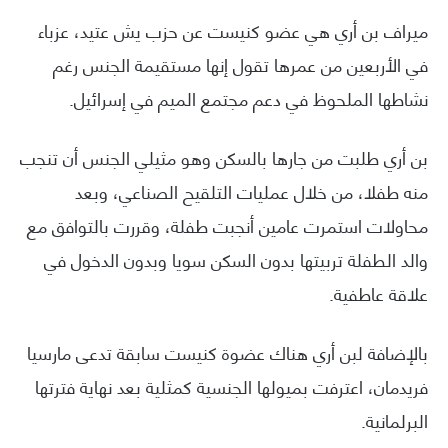
ميراف بن أري هي عضو كنيست عن حزب يش عتيد، عزباء
في الأربعين من عمرها تقول إنها مستقيمة الجنس رغم
نشاطها الملحوظ في دعم مجتمع الميم في إسرائيل.
بن أري طلبت من جارها بالسكن وهو مثيلي الجنس أن تنجب
منه طفلا، من خلال عمليات التلقيح الصناعي، وبعد
محاولات استمرت عامين أنجبت طفلة، وقررت بالتوافق مع
والد الطفلة تربيتها بدون السكن سويا وبدون الدخول في
علاقة عاطفية.
بالإضافة لبن أري هناك عضوة كنيست سابقة تدعى مارسيا
فريدمان، اعترفت بميولها الجنسية كمثلية بعد نهاية فترتها
البرلمانية.