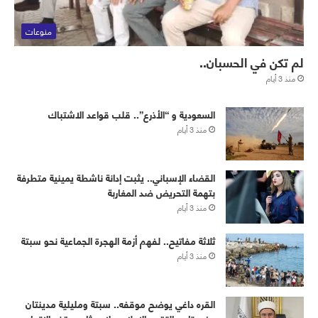
منوعات
لم تكن في الحسبان..
منذ 3 أيام
‏⁧‫السعودية‬⁩ و “الأذرع”.. قلب قواعد الاشتباك
منذ 3 أيام
القضاء الإسباني.. يثبت إدانة ناشطة يمينية متطرفة
بتهمة التحريض ضد المغاربة
منذ 3 أيام
ثلاثة مفاتيح.. لفهم أزمة الهجرة الجماعية نحو سبتة
منذ 3 أيام
القره داغي يوضح موقفه.. سبتة ومليلية مدينتان