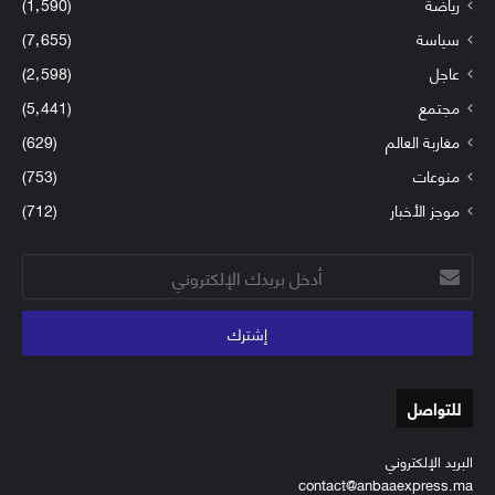
رياضة
(1٬590)
سياسة
(7٬655)
عاجل
(2٬598)
مجتمع
(5٬441)
مغاربة العالم
(629)
منوعات
(753)
موجز الأخبار
(712)
أدخل
بريدك
الإلكتروني
للتواصل
البريد الإلكتروني
contact@anbaaexpress.ma