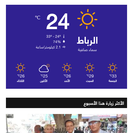
24
℃
الرباط
33º - 24º
74%
2.1 كيلومتر/ساعة
سماء صافية
26
25
26
29
33
℃
℃
℃
℃
℃
الجمعة
السبت
الأحد
الأثنين
الثلاثاء
الأكثر زيارة هذا الأسبوع