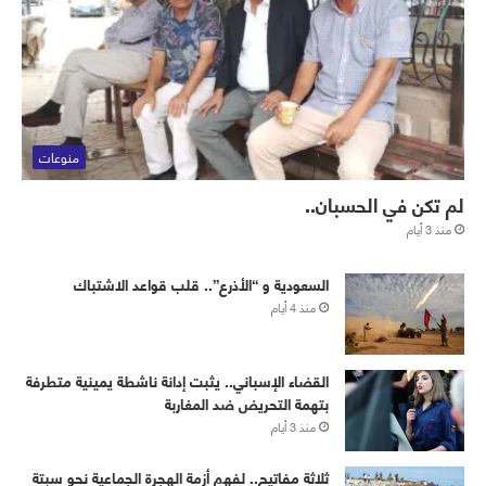
منوعات
لم تكن في الحسبان..
منذ 3 أيام
‏⁧‫السعودية‬⁩ و “الأذرع”.. قلب قواعد الاشتباك
منذ 4 أيام
القضاء الإسباني.. يثبت إدانة ناشطة يمينية متطرفة
بتهمة التحريض ضد المغاربة
منذ 3 أيام
ثلاثة مفاتيح.. لفهم أزمة الهجرة الجماعية نحو سبتة