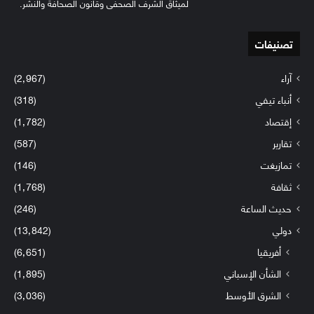
لميثاق الشرف الصحفي وقانون الصحافة والنشر.
تصنيفات
آراء
(2٬967)
أنباء تيفي
(318)
إقتصاد
(1٬782)
تقارير
(587)
تمازيغت
(146)
ثقافة
(1٬768)
حديث الساعة
(246)
دولي
(13٬842)
أفريقيا
(6٬651)
الشأن الإسباني
(1٬895)
الشرق الأوسط
(3٬036)