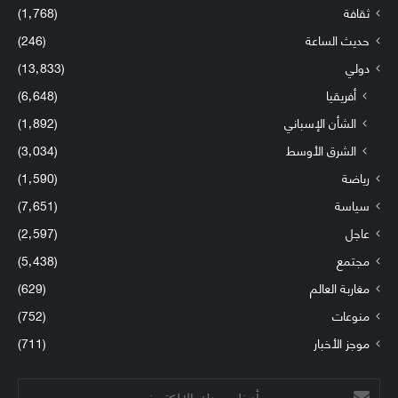
ثقافة
(1٬768)
حديث الساعة
(246)
دولي
(13٬833)
أفريقيا
(6٬648)
الشأن الإسباني
(1٬892)
الشرق الأوسط
(3٬034)
رياضة
(1٬590)
سياسة
(7٬651)
عاجل
(2٬597)
مجتمع
(5٬438)
مغاربة العالم
(629)
منوعات
(752)
موجز الأخبار
(711)
أدخل