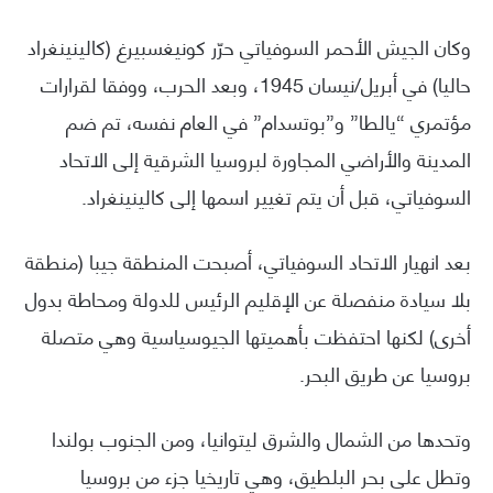
وكان الجيش الأحمر السوفياتي حرّر كونيغسبيرغ (كالينينغراد
حاليا) في أبريل/نيسان 1945، وبعد الحرب، ووفقا لقرارات
مؤتمري “يالطا” و”بوتسدام” في العام نفسه، تم ضم
المدينة والأراضي المجاورة لبروسيا الشرقية إلى الاتحاد
السوفياتي، قبل أن يتم تغيير اسمها إلى كالينينغراد.
بعد انهيار الاتحاد السوفياتي، أصبحت المنطقة جيبا (منطقة
بلا سيادة منفصلة عن الإقليم الرئيس للدولة ومحاطة بدول
أخرى) لكنها احتفظت بأهميتها الجيوسياسية وهي متصلة
بروسيا عن طريق البحر.
وتحدها من الشمال والشرق ليتوانيا، ومن الجنوب بولندا
وتطل على بحر البلطيق، وهي تاريخيا جزء من بروسيا