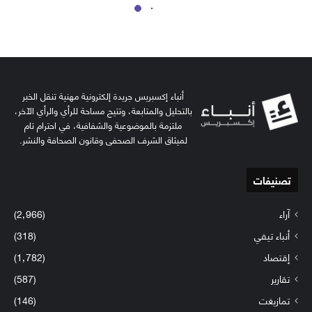
أنباء إكسبريس جريدة إلكترونية مهنية تنقل الخبر
بالتحليل والمتابعة، وتتيح مساحة للرأي والرأي الآخر،
ملتزمة بالموضوعية والشفافية، في احترام تام
لميثاق الشرف الصحفي وقانون الصحافة والنشر.
تصنيفات
آراء
(2٬966)
أنباء تيفي
(318)
إقتصاد
(1٬782)
تقارير
(587)
تمازيغت
(146)