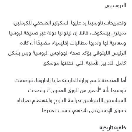
البروسيون.
وتصريحات ناوسيدا رد عليها السكرتير الصحفي للكرملين،
دميتري بيسكوف، قائلا إن ليتوانيا دولة غير صديقة لروسيا
ومعادية لها ولديها مطالبات إقليمية، مضيفًا أن كلام
الرئيس الليتواني يؤكد صحة الهواجس الروسية ويبرر بشكل
كامل التدابير الأمنية التي اتخذتها موسكو.
أما المتحدثة باسم وزارة الخارجية ماريا زاخاروفا، فوصفت
ناوسيدا بأنه “أحمق من الورق المقوى”، ونصحت
السياسيين الليتوانيين بدراسة التاريخ والاهتمام بمراعاة
حقوق الإنسان في بلادهم، حسب تعبيرها.
خلفية تاريخية