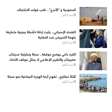
‏⁧‫السعودية‬⁩ و “الأذرع”.. قلب قواعد الاشتباك
منذ 3 أيام
القضاء الإسباني.. يثبت إدانة ناشطة يمينية متطرفة
بتهمة التحريض ضد المغاربة
منذ 3 أيام
القره داغي يوضح موقفه.. سبتة ومليلية مدينتان
مغربيتان والتقرير الإعلامي لا يمثل موقف الاتحاد
منذ 3 أيام
ثلاثة مفاتيح.. لفهم أزمة الهجرة الجماعية نحو سبتة
منذ 3 أيام