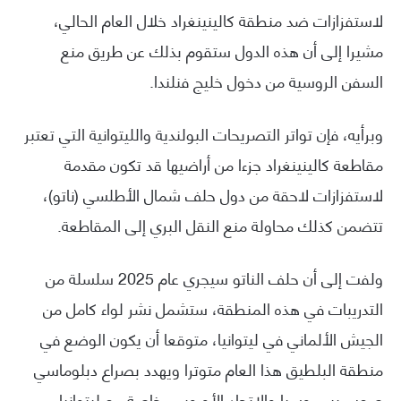
لاستفزازات ضد منطقة كالينينغراد خلال العام الحالي،
مشيرا إلى أن هذه الدول ستقوم بذلك عن طريق منع
السفن الروسية من دخول خليج فنلندا.
وبرأيه، فإن تواتر التصريحات البولندية والليتوانية التي تعتبر
مقاطعة كالينينغراد جزءا من أراضيها قد تكون مقدمة
لاستفزازات لاحقة من دول حلف شمال الأطلسي (ناتو)،
تتضمن كذلك محاولة منع النقل البري إلى المقاطعة.
ولفت إلى أن حلف الناتو سيجري عام 2025 سلسلة من
التدريبات في هذه المنطقة، ستشمل نشر لواء كامل من
الجيش الألماني في ليتوانيا، متوقعا أن يكون الوضع في
منطقة البلطيق هذا العام متوترا ويهدد بصراع دبلوماسي
صعب بين روسيا والاتحاد الأوروبي، خاصة مع ليتوانيا،