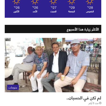
26
26
27
29
28
℃
℃
℃
℃
℃
الخميس
الجمعة
السبت
الأحد
الأثنين
الأكثر زيارة هذا الأسبوع
منوعات
لم تكن في الحسبان..
منذ 3 أيام