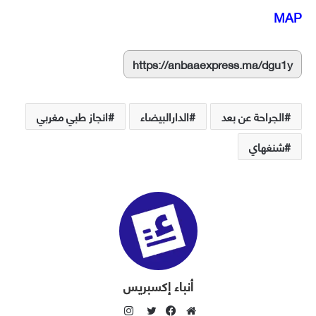
MAP
https://anbaaexpress.ma/dgu1y
الجراحة عن بعد
الدارالبيضاء
انجاز طبي مغربي
شنغهاي
أنباء إكسبريس
ا