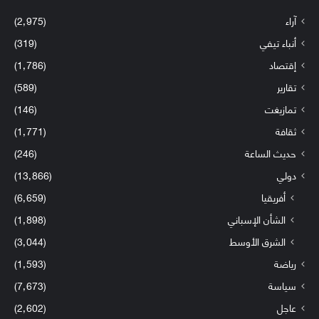
آراء
(2٬975)
أنباء تيفي
(319)
إقتصاد
(1٬786)
تقارير
(589)
تمازيغت
(146)
ثقافة
(1٬771)
حديث الساعة
(246)
دولي
(13٬866)
أفريقيا
(6٬659)
الشأن الإسباني
(1٬898)
الشرق الأوسط
(3٬044)
رياضة
(1٬593)
سياسة
(7٬673)
عاجل
(2٬602)