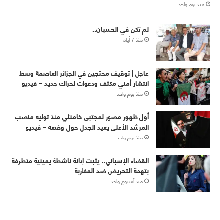
منذ يوم واحد
لم تكن في الحسبان..
منذ 7 أيام
عاجل | توقيف محتجين في الجزائر العاصمة وسط
انتشار أمني مكثف ودعوات لحراك جديد – فيديو
منذ يوم واحد
أول ظهور مصور لمجتبى خامنئي منذ توليه منصب
المرشد الأعلى يعيد الجدل حول وضعه – فيديو
منذ يوم واحد
القضاء الإسباني.. يثبت إدانة ناشطة يمينية متطرفة
بتهمة التحريض ضد المغاربة
منذ أسبوع واحد