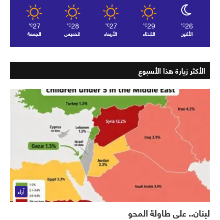
27
28
27
29
26
℃
℃
℃
℃
℃
الأثنين
الثلاثاء
الأربعاء
الخميس
الجمعة
الأكثر زيارة هذا الأسبوع
آراء
لبنان.. على طاولة المحو