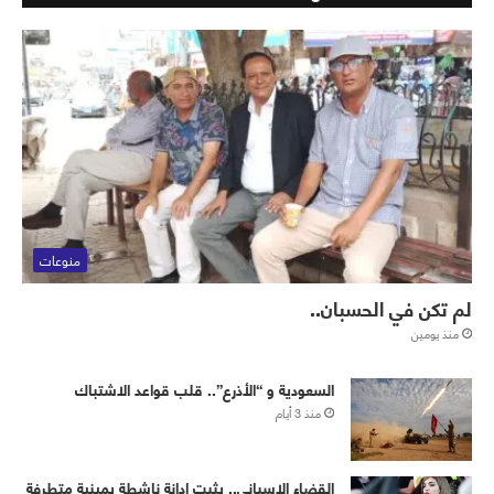
منوعات
لم تكن في الحسبان..
منذ يومين
‏⁧‫السعودية‬⁩ و “الأذرع”.. قلب قواعد الاشتباك
منذ 3 أيام
القضاء الإسباني.. يثبت إدانة ناشطة يمينية متطرفة