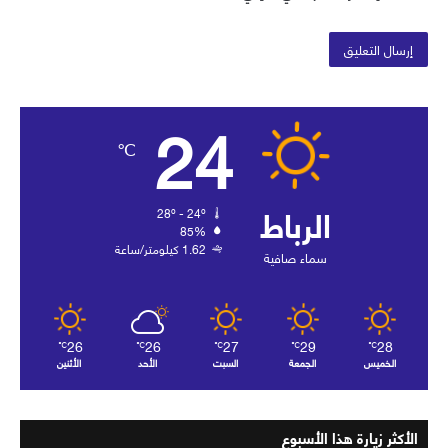
24
℃
الرباط
28º - 24º
85%
1.62 كيلومتر/ساعة
سماء صافية
26
26
27
29
28
℃
℃
℃
℃
℃
الخميس
الجمعة
السبت
الأحد
الأثنين
الأكثر زيارة هذا الأسبوع