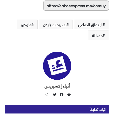
https://anbaaexpress.ma/onmuy
الإنفاق الدفاعي
تصريحات بايدن
طوكيو
مضللة
أنباء إكسبريس
ا
ن
م
ف
ت
س
و
ي
و
اترك تعليقاً
ت
ق
س
ي