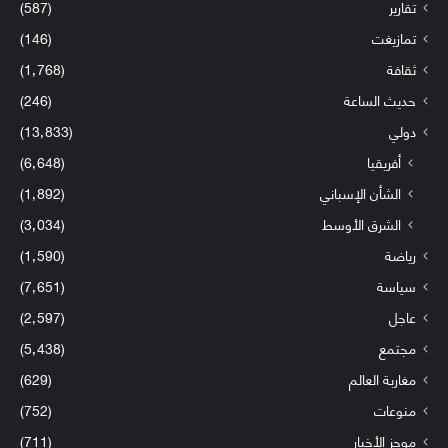
تقارير
(587)
تمازيغت
(146)
ثقافة
(1٬768)
حديث الساعة
(246)
دولي
(13٬833)
أفريقيا
(6٬648)
الشأن الإسباني
(1٬892)
الشرق الأوسط
(3٬034)
رياضة
(1٬590)
سياسة
(7٬651)
عاجل
(2٬597)
مجتمع
(5٬438)
مغاربة العالم
(629)
منوعات
(752)
موجز الأخبار
(711)