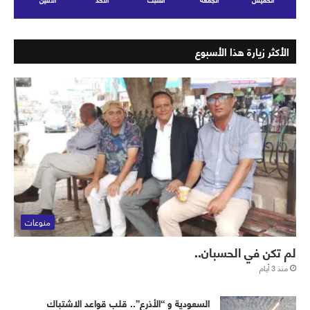
الأكثر زيارة هذا الأسبوع
منوعات
لم تكن في الحسبان..
منذ 3 أيام
‏⁧‫السعودية‬⁩ و “الأذرع”.. قلب قواعد الاشتباك