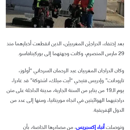
بعد إختفاء، الدراجيْن المغربييْن، الذين انقطعت أخبارهما منذ
29 مارس المنصرم، وكانت وجهتهما إلى بوركينافاسو.
وكان الدراجان المغربيان عبد الرحمان السرحاني “أولوز،
تارودانت” وإدريس فتيحي “آيت ميلك، اشتوكة” قد غادرا،
يوم الـ19 من يناير من السنة الجارية، مدينة الداخلة على متن
دراجتيهما الهوائيتين في اتجاه موريتانيا، ومنها إلى عدد من
الدول الإفريقية.
وتوصلت
أنباء إكسبريس
، من مصادرها الخاصة، بأن