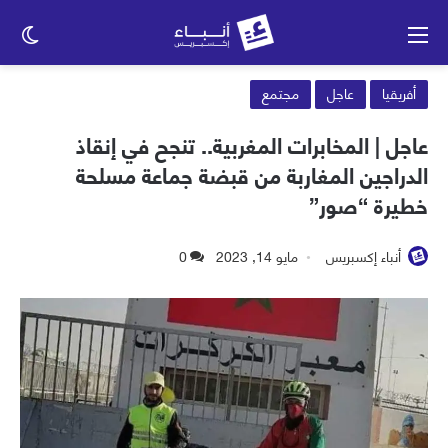
القائمة
الو
الم
أفريقيا
عاجل
مجتمع
عاجل | المخابرات المغربية.. تنجح في إنقاذ
الدراجين المغاربة من قبضة جماعة مسلحة
خطيرة “صور”
أنباء إكسبريس
مايو 14, 2023
0