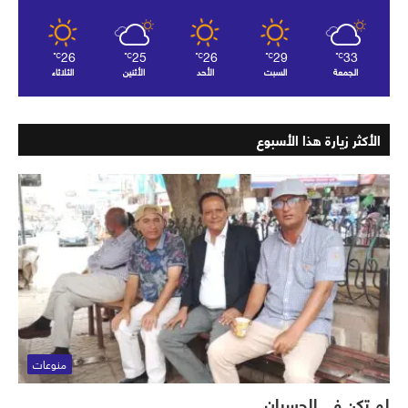
26
25
26
29
33
℃
℃
℃
℃
℃
الجمعة
السبت
الأحد
الأثنين
الثلاثاء
الأكثر زيارة هذا الأسبوع
منوعات
لم تكن في الحسبان..