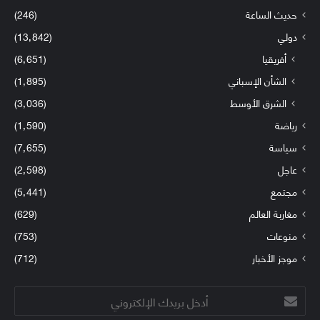
حديث الساعة
(246)
دولي
(13٬842)
أفريقيا
(6٬651)
الشأن الإسباني
(1٬895)
الشرق الأوسط
(3٬036)
رياضة
(1٬590)
سياسة
(7٬655)
عاجل
(2٬598)
مجتمع
(5٬441)
مغاربة العالم
(629)
منوعات
(753)
موجز الأخبار
(712)
أدخل
بريدك