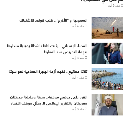
منذ 3 أيام
‏⁧‫السعودية‬⁩ و “الأذرع”.. قلب قواعد الاشتباك
منذ 4 أيام
القضاء الإسباني.. يثبت إدانة ناشطة يمينية متطرفة
بتهمة التحريض ضد المغاربة
منذ 3 أيام
ثلاثة مفاتيح.. لفهم أزمة الهجرة الجماعية نحو سبتة
منذ 4 أيام
القره داغي يوضح موقفه.. سبتة ومليلية مدينتان
مغربيتان والتقرير الإعلامي لا يمثل موقف الاتحاد
منذ 3 أيام