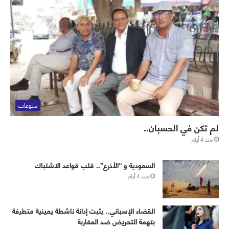
منوعات
لم تكن في الحسبان..
منذ 4 أيام
‏⁧‫السعودية‬⁩ و “الأذرع”.. قلب قواعد الاشتباك
منذ 4 أيام
القضاء الإسباني.. يثبت إدانة ناشطة يمينية متطرفة
بتهمة التحريض ضد المغاربة