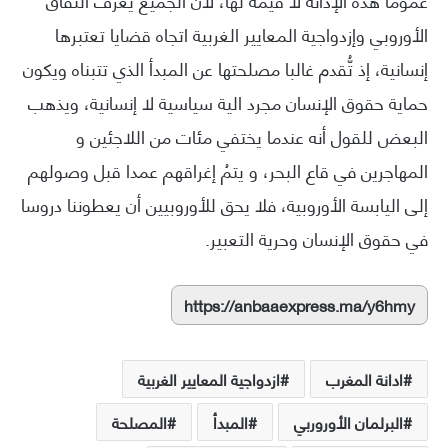
الأوروبي وإزدواجية المعايير الغربية اتجاه قضايا تعتبرها
إنسانية، إذ تُّقدم غالبا مصلحتها عن المبدأ الذي تتبناه ويكون
حماية حقوق الإنسان مجرد الية سياسية لا إنسانية، ويذهب
البعض للقول أنه عندما يختفي مئات من اللاجئين و
المهاجرين في قاع البحر، و يتمُ إغراقهم عمدا قبل وصولهم
إلى اليابسة الأوروبية، فلا يحق للأوروبيين أن يعطوننا دروسا
في حقوق الإنسان وحرية التعبير.
https://anbaaexpress.ma/y6hmy
ادانة المغرب
ازدواجية المعايير الغربية
البرلمان الأوروربي
المبدأ
المصلحة