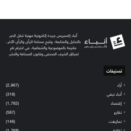
أنباء إكسبريس جريدة إلكترونية مهنية تنقل الخبر
بالتحليل والمتابعة، وتتيح مساحة للرأي والرأي الآخر،
ملتزمة بالموضوعية والشفافية، في احترام تام
لميثاق الشرف الصحفي وقانون الصحافة والنشر.
تصنيفات
آراء
(2٬967)
أنباء تيفي
(318)
إقتصاد
(1٬782)
تقارير
(587)
تمازيغت
(146)
ثقافة
(1٬768)