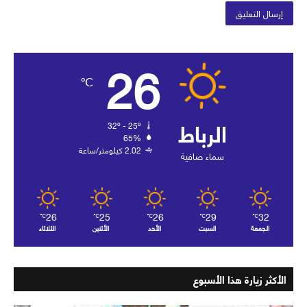
26
℃
الرباط
32º - 25º
65%
2.02 كيلومتر/ساعة
سماء صافية
26
25
26
29
32
℃
℃
℃
℃
℃
الجمعة
السبت
الأحد
الأثنين
الثلاثاء
الأكثر زيارة هذا الأسبوع