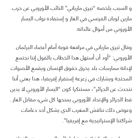
و السبب يلخصه “تيري مارياني” النائب الأوروبي عن حزب
مارين لوبان الفرنسي في الغاز و إستفادة نواب اليسار
الأوروبي من أموال عائداته.
وقال ثيري مارياني في مرافعة قوية أمام أعضاء البرلمان
الأوروبي: “أود أن أستهل هذا الخطاب بالقول إننا نجتمع
لإدانة ممارسات بلد يخرق حقوق الإنسان ويقمع الأصوات
المحتجة ويشارك في زعزعة إستقرار إفريقيا، هذا يعني أننا
نتحدث عن الجزائر”، مستنكرا كون “اليسار الأوروبي لا يدين
قط الجزائر والإتحاد الأوروبي يمنحها كل شيء مقابل الغاز..
وعوض ذلك نناقش المغرب الذي يشكل أحد دعامات
شراكتنا الإستراتيجية مع إفريقيا”.
عموما هذه الإدانة لا قيمة لها، لأن الجميع يعرف النفاق