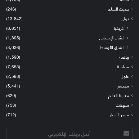
حديث الساعة
(246)
دولي
(13٬842)
أفريقيا
(6٬651)
الشأن الإسباني
(1٬895)
الشرق الأوسط
(3٬036)
رياضة
(1٬590)
سياسة
(7٬655)
عاجل
(2٬598)
مجتمع
(5٬441)
مغاربة العالم
(629)
منوعات
(753)
موجز الأخبار
(712)
أدخل
بريدك