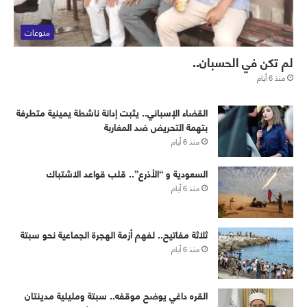
منوعات
لم تكن في الحسبان..
منذ 6 أيام
القضاء الإسباني.. يثبت إدانة ناشطة يمينية متطرفة
بتهمة التحريض ضد المغاربة
منذ 6 أيام
‏⁧‫السعودية‬⁩ و “الأذرع”.. قلب قواعد الاشتباك
منذ 6 أيام
ثلاثة مفاتيح.. لفهم أزمة الهجرة الجماعية نحو سبتة
منذ 6 أيام
القره داغي يوضح موقفه.. سبتة ومليلية مدينتان