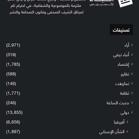
ملتزمة بالموضوعية والشفافية، في احترام تام
لميثاق الشرف الصحفي وقانون الصحافة والنشر.
تصنيفات
آراء
(2٬971)
أنباء تيفي
(319)
إقتصاد
(1٬785)
تقارير
(588)
تمازيغت
(146)
ثقافة
(1٬771)
حديث الساعة
(246)
دولي
(13٬855)
أفريقيا
(6٬656)
الشأن الإسباني
(1٬897)