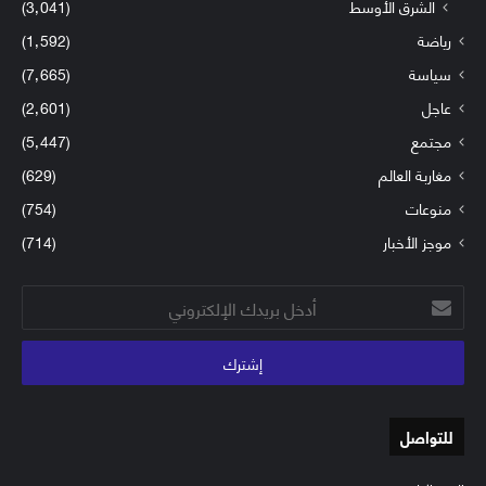
الشرق الأوسط
(3٬041)
رياضة
(1٬592)
سياسة
(7٬665)
عاجل
(2٬601)
مجتمع
(5٬447)
مغاربة العالم
(629)
منوعات
(754)
موجز الأخبار
(714)
أدخل
بريدك
الإلكتروني
للتواصل