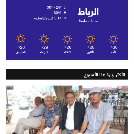
الرباط
30º - 24º
80%
3.14 كيلومتر/ساعة
سماء صافية
28
29
26
28
30
℃
℃
℃
℃
℃
الأحد
الأثنين
الثلاثاء
الأربعاء
الخميس
الأكثر زيارة هذا الأسبوع