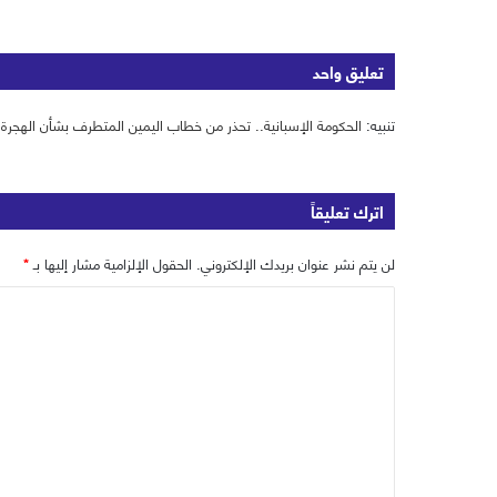
ت
ق
س
ي
ق
ع
ب
ت
ر
ا
و
ر
تعليق واحد
ا
ل
ك
م
و
تنبيه:
الحكومة الإسبانية.. تحذر من خطاب اليمين المتطرف بشأن الهجرة و
ي
ب
اترك تعليقاً
لن يتم نشر عنوان بريدك الإلكتروني.
الحقول الإلزامية مشار إليها بـ
*
ا
ل
ت
ع
ل
ي