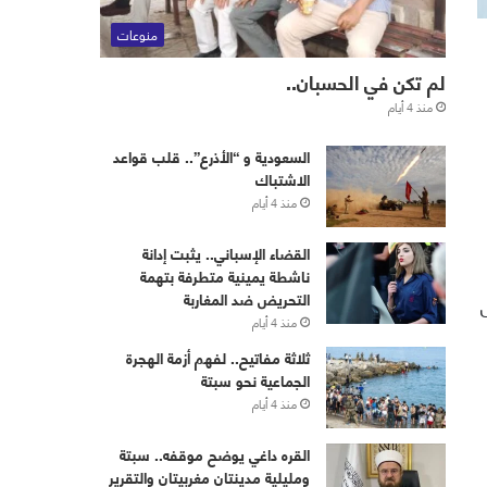
منوعات
لم تكن في الحسبان..
منذ 4 أيام
‏⁧‫السعودية‬⁩ و “الأذرع”.. قلب قواعد
الاشتباك
منذ 4 أيام
القضاء الإسباني.. يثبت إدانة
ناشطة يمينية متطرفة بتهمة
التحريض ضد المغاربة
منذ 4 أيام
ثلاثة مفاتيح.. لفهم أزمة الهجرة
الجماعية نحو سبتة
منذ 4 أيام
القره داغي يوضح موقفه.. سبتة
ومليلية مدينتان مغربيتان والتقرير