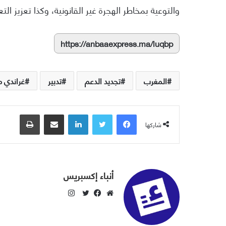
والتوعية بمخاطر الهجرة غير القانونية، وكذا تعزيز ال
https://anbaaexpress.ma/luqbp
المغرب
تجديد الدعم
تدبير
غراندي م
فيسبوك
تويتر
لينكدإن
مشاركة عبر البريد
طباعة
شاركها
أنباء إكسبريس
ا
ن
م
ف
ت
س
و
ي
و