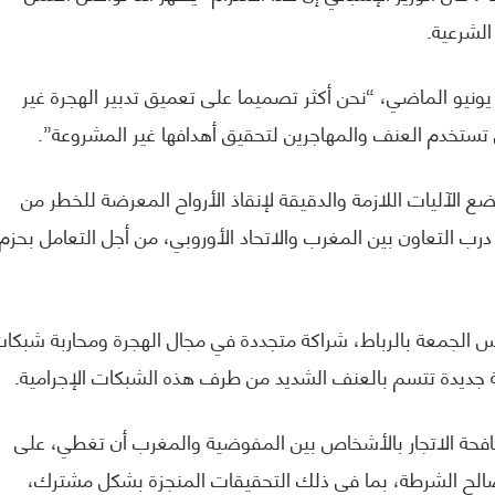
الشرعية.
تابع قائلا إنه في أعقاب الهجوم “العنيف” ليوم 24 يونيو الماضي، “نحن أكثر تصميما على تعميق تدبير الهجرة غير
 تستخدم العنف والمهاجرين لتحقيق أهدافها غير المشروعة”.
آليات اللازمة والدقيقة لإنقاذ الأرواح المعرضة للخطر من
ب التعاون بين المغرب والاتحاد الأوروبي، من أجل التعامل بحزم
مس الجمعة بالرباط، شراكة متجددة في مجال الهجرة ومحاربة شبكا
ية جديدة تتسم بالعنف الشديد من طرف هذه الشبكات الإجرامية.
كافحة الاتجار بالأشخاص بين المفوضية والمغرب أن تغطي، على
صالح الشرطة، بما في ذلك التحقيقات المنجزة بشكل مشترك،