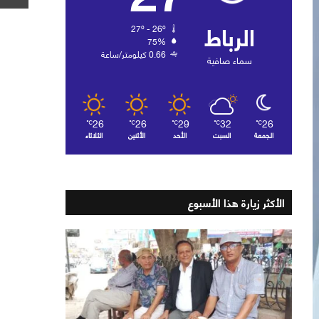
الرباط
27º - 26º
75%
0.66 كيلومتر/ساعة
سماء صافية
26
26
29
32
26
℃
℃
℃
℃
℃
الجمعة
السبت
الأحد
الأثنين
الثلاثاء
الأكثر زيارة هذا الأسبوع