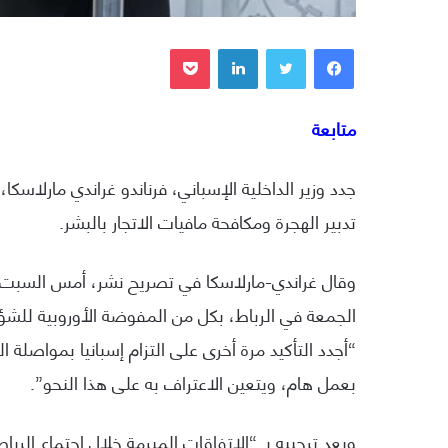
فيسبوك
تويتر
لينكدإن
بوكيت
متابعة
جدد وزير الداخلية الإسباني، فرناندو غراندي مارلاسكا
تدبير الهجرة ومكافحة مافيات الاتجار بالبشر.
وقال غراندي-مارلاسكا في تصريح نشر، أمس السبت، م
الجمعة في الرباط، بكل من المفوضة الأوروبية للشؤون
“أجدد التأكيد مرة أخرى على التزام إسبانيا بمواصلة 
بعمل هام، ويتعين الاعتراف به على هذا النحو”.
وبعد ترحيبه بـ “الاتفاقات المبرمة خلال اجتماع الرباط