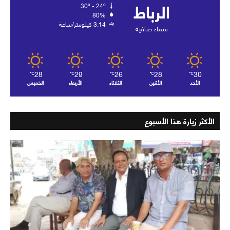
الرباط
30º - 24º
80%
3.14 كيلومتر/ساعة
سماء صافية
28
29
26
28
30
℃
℃
℃
℃
℃
الأحد
الأثنين
الثلاثاء
الأربعاء
الخميس
الأكثر زيارة هذا الأسبوع