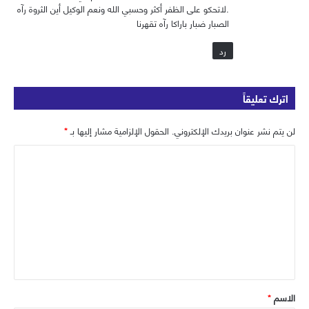
ب
.لاتحكو على الظفر أكثر وحسبي الله ونعم الوكيل أين الثروة رآه
الصبار ضبار باراكا رآه تقهرنا
رد
اترك تعليقاً
لن يتم نشر عنوان بريدك الإلكتروني.
الحقول الإلزامية مشار إليها بـ
*
ا
ل
ت
ع
ل
ي
ق
الاسم
*
*