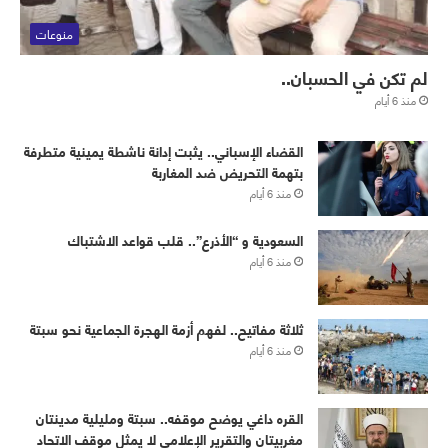
منوعات
لم تكن في الحسبان..
منذ 6 أيام
القضاء الإسباني.. يثبت إدانة ناشطة يمينية متطرفة
بتهمة التحريض ضد المغاربة
منذ 6 أيام
‏⁧‫السعودية‬⁩ و “الأذرع”.. قلب قواعد الاشتباك
منذ 6 أيام
ثلاثة مفاتيح.. لفهم أزمة الهجرة الجماعية نحو سبتة
منذ 6 أيام
القره داغي يوضح موقفه.. سبتة ومليلية مدينتان
مغربيتان والتقرير الإعلامي لا يمثل موقف الاتحاد