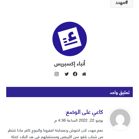
مهدد
أنباء إكسبريس
ا
ن
م
ف
ت
س
و
ي
و
تعليق واحد
ت
ق
س
ي
ق
ع
ب
ت
ي
كاعي على الوضع
ر
ا
و
ر
:
ق
ا
ل
ك
يونيو 22, 2022 الساعة 4:36 م
و
م
و
نعم مهدد لان اخنوش وعصابته افقرونا والجوع كافر ماذا تنتظر
ل
ي
من شباب بلغو سن اللربعين ومستقبلهم في هد البلاد كحلة