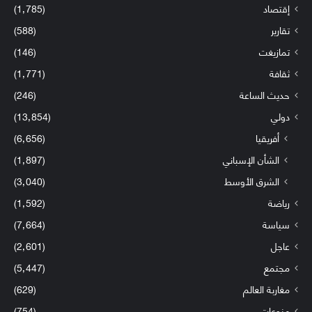
إقتصاد
(1٬785)
تقارير
(588)
تمازيغت
(146)
ثقافة
(1٬771)
حديث الساعة
(246)
دولي
(13٬854)
أفريقيا
(6٬656)
الشأن الإسباني
(1٬897)
الشرق الأوسط
(3٬040)
رياضة
(1٬592)
سياسة
(7٬664)
عاجل
(2٬601)
مجتمع
(5٬447)
مغاربة العالم
(629)
منوعات
(754)