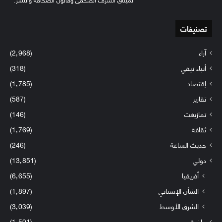
تصنيفات
آراء
(2٬968)
أنباء تيفي
(318)
إقتصاد
(1٬785)
تقارير
(587)
تمازيغت
(146)
ثقافة
(1٬769)
حديث الساعة
(246)
دولي
(13٬851)
أفريقيا
(6٬655)
الشأن الإسباني
(1٬897)
الشرق الأوسط
(3٬039)
رياضة
(1٬591)