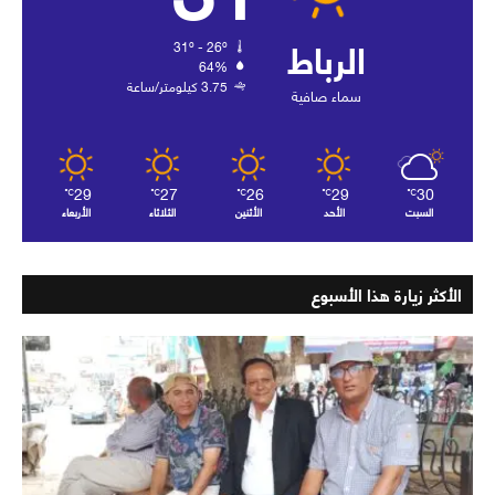
الرباط
31º - 26º
64%
3.75 كيلومتر/ساعة
سماء صافية
29
27
26
29
30
℃
℃
℃
℃
℃
السبت
الأحد
الأثنين
الثلاثاء
الأربعاء
الأكثر زيارة هذا الأسبوع