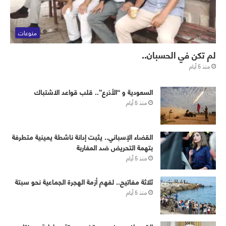
منوعات
لم تكن في الحسبان..
منذ 5 أيام
‏⁧‫السعودية‬⁩ و “الأذرع”.. قلب قواعد الاشتباك
منذ 5 أيام
القضاء الإسباني.. يثبت إدانة ناشطة يمينية متطرفة
بتهمة التحريض ضد المغاربة
منذ 5 أيام
ثلاثة مفاتيح.. لفهم أزمة الهجرة الجماعية نحو سبتة
منذ 5 أيام