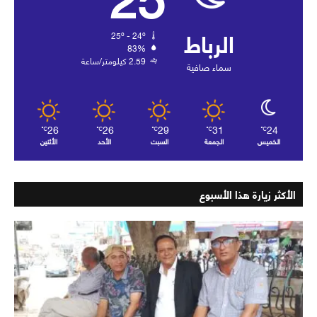
الرباط
25º - 24º
83%
2.59 كيلومتر/ساعة
سماء صافية
26
26
29
31
24
℃
℃
℃
℃
℃
الخميس
الجمعة
السبت
الأحد
الأثنين
الأكثر زيارة هذا الأسبوع