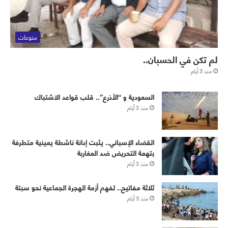
منوعات
لم تكن في الحسبان..
منذ 3 أيام
‏⁧‫السعودية‬⁩ و “الأذرع”.. قلب قواعد الاشتباك
منذ 3 أيام
القضاء الإسباني.. يثبت إدانة ناشطة يمينية متطرفة
بتهمة التحريض ضد المغاربة
منذ 3 أيام
ثلاثة مفاتيح.. لفهم أزمة الهجرة الجماعية نحو سبتة
منذ 3 أيام