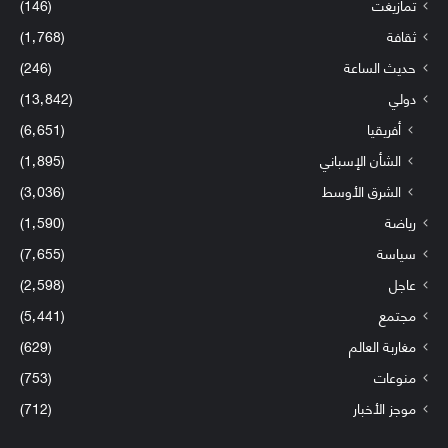
تمازيغت
(146)
ثقافة
(1٬768)
حديث الساعة
(246)
دولي
(13٬842)
أفريقيا
(6٬651)
الشأن الإسباني
(1٬895)
الشرق الأوسط
(3٬036)
رياضة
(1٬590)
سياسة
(7٬655)
عاجل
(2٬598)
مجتمع
(5٬441)
مغاربة العالم
(629)
منوعات
(753)
موجز الأخبار
(712)