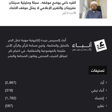
القره داغي يوضح موقفه.. سبتة ومليلية مدينتان
مغربيتان والتقرير الإعلامي لا يمثل موقف الاتحاد
منذ 3 أيام
أنباء إكسبريس جريدة إلكترونية مهنية تنقل الخبر
بالتحليل والمتابعة، وتتيح مساحة للرأي والرأي الآخر،
ملتزمة بالموضوعية والشفافية، في احترام تام
لميثاق الشرف الصحفي وقانون الصحافة والنشر.
تصنيفات
آراء
(2٬967)
أنباء تيفي
(318)
إقتصاد
(1٬782)
تقارير
(587)