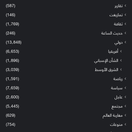
تقارير
(587)
تمازيغت
(146)
ثقافة
(1٬769)
حديث الساعة
(246)
دولي
(13٬848)
أفريقيا
(6٬653)
الشأن الإسباني
(1٬896)
الشرق الأوسط
(3٬039)
رياضة
(1٬591)
سياسة
(7٬659)
عاجل
(2٬600)
مجتمع
(5٬445)
مغاربة العالم
(629)
منوعات
(754)