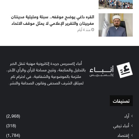
القره داغي يوضح موقفه.. سبتة ومليلية مدينتان
مغربيتان والتقرير الإعلامي لا يمثل موقف الاتحاد
منذ 4 أيام
أنباء إكسبريس جريدة إلكترونية مهنية تنقل الخبر
بالتحليل والمتابعة، وتتيح مساحة للرأي والرأي الآخر،
ملتزمة بالموضوعية والشفافية، في احترام تام
لميثاق الشرف الصحفي وقانون الصحافة والنشر.
تصنيفات
آراء
(2٬968)
أنباء تيفي
(318)
إقتصاد
(1٬784)