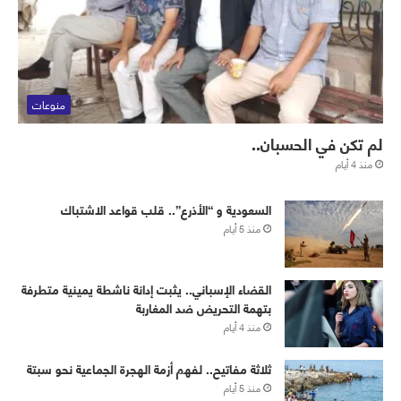
منوعات
لم تكن في الحسبان..
منذ 4 أيام
‏⁧‫السعودية‬⁩ و “الأذرع”.. قلب قواعد الاشتباك
منذ 5 أيام
القضاء الإسباني.. يثبت إدانة ناشطة يمينية متطرفة
بتهمة التحريض ضد المغاربة
منذ 4 أيام
ثلاثة مفاتيح.. لفهم أزمة الهجرة الجماعية نحو سبتة
منذ 5 أيام