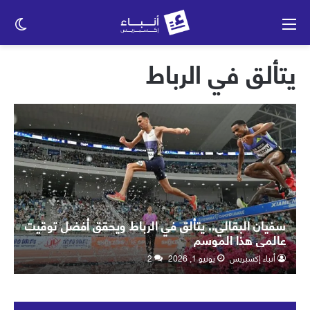
القائمة
الو
الم
يتألق في الرباط
سفيان البقالي.. يتألق في الرباط ويحقق أفضل توقيت
عالمي هذا الموسم
أنباء إكسبريس
يونيو 1, 2026
2