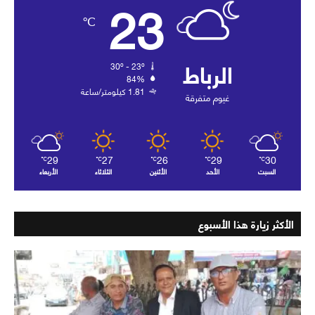
23
℃
الرباط
30º - 23º
84%
1.81 كيلومتر/ساعة
غيوم متفرقة
29
27
26
29
30
℃
℃
℃
℃
℃
السبت
الأحد
الأثنين
الثلاثاء
الأربعاء
الأكثر زيارة هذا الأسبوع