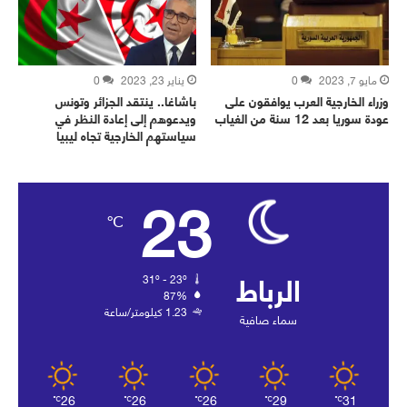
مايو 7, 2023
0
يناير 23, 2023
0
وزراء الخارجية العرب يوافقون على
باشاغا.. ينتقد الجزائر وتونس
عودة سوريا بعد 12 سنة من الغياب
ويدعوهم إلى إعادة النظر في
سياستهم الخارجية تجاه ليبيا
23
℃
الرباط
31º - 23º
87%
1.23 كيلومتر/ساعة
سماء صافية
26
26
26
29
31
℃
℃
℃
℃
℃