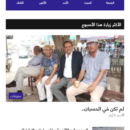
الجمعة
السبت
الأحد
الأثنين
الثلاثاء
الأكثر زيارة هذا الأسبوع
منوعات
لم تكن في الحسبان..
منذ 3 أيام
‏⁧‫السعودية‬⁩ و “الأذرع”.. قلب قواعد الاشتباك