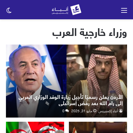
القائمة
الو
الم
وزراء خارجية العرب
الأردن يعلن رسميًا تأجيل زيارة الوفد الوزاري العربي
إلى رام الله بعد رفض إسرائيلي
أنباء إكسبريس
مايو 31, 2025
0