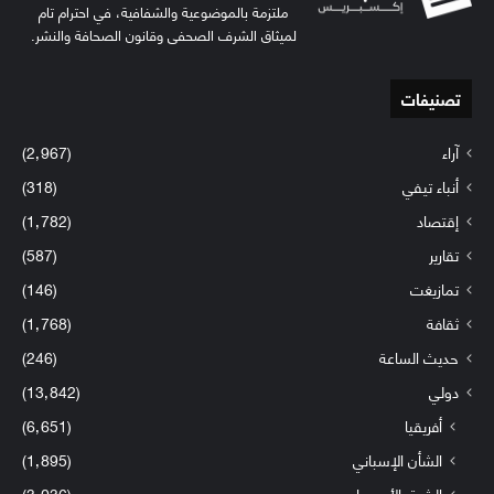
ملتزمة بالموضوعية والشفافية، في احترام تام
لميثاق الشرف الصحفي وقانون الصحافة والنشر.
تصنيفات
آراء
(2٬967)
أنباء تيفي
(318)
إقتصاد
(1٬782)
تقارير
(587)
تمازيغت
(146)
ثقافة
(1٬768)
حديث الساعة
(246)
دولي
(13٬842)
أفريقيا
(6٬651)
الشأن الإسباني
(1٬895)
الشرق الأوسط
(3٬036)