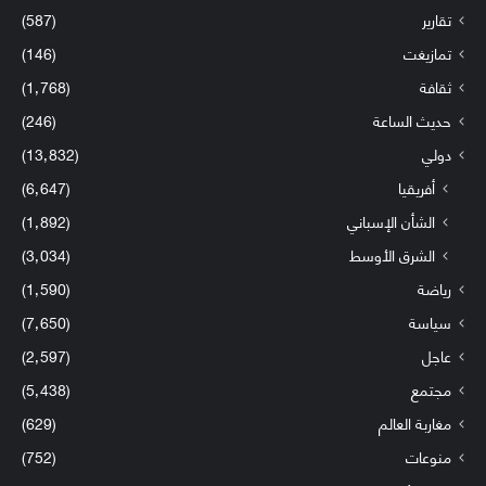
تقارير
(587)
تمازيغت
(146)
ثقافة
(1٬768)
حديث الساعة
(246)
دولي
(13٬832)
أفريقيا
(6٬647)
الشأن الإسباني
(1٬892)
الشرق الأوسط
(3٬034)
رياضة
(1٬590)
سياسة
(7٬650)
عاجل
(2٬597)
مجتمع
(5٬438)
مغاربة العالم
(629)
منوعات
(752)