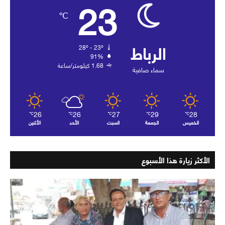
23
℃
الرباط
28º - 23º
91%
1.68 كيلومتر/ساعة
سماء صافية
26
26
27
29
28
℃
℃
℃
℃
℃
الخميس
الجمعة
السبت
الأحد
الأثنين
الأكثر زيارة هذا الأسبوع