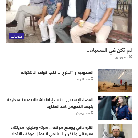
منوعات
لم تكن في الحسبان..
منذ يومين
‏⁧‫السعودية‬⁩ و “الأذرع”.. قلب قواعد الاشتباك
منذ 3 أيام
القضاء الإسباني.. يثبت إدانة ناشطة يمينية متطرفة
بتهمة التحريض ضد المغاربة
منذ يومين
القره داغي يوضح موقفه.. سبتة ومليلية مدينتان
مغربيتان والتقرير الإعلامي لا يمثل موقف الاتحاد