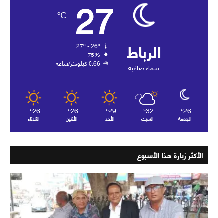
27
℃
الرباط
27º - 26º
75%
0.66 كيلومتر/ساعة
سماء صافية
26
26
29
32
26
℃
℃
℃
℃
℃
الجمعة
السبت
الأحد
الأثنين
الثلاثاء
الأكثر زيارة هذا الأسبوع