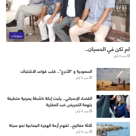
منوعات
لم تكن في الحسبان..
منذ 4 أيام
‏⁧‫السعودية‬⁩ و “الأذرع”.. قلب قواعد الاشتباك
منذ 4 أيام
القضاء الإسباني.. يثبت إدانة ناشطة يمينية متطرفة
بتهمة التحريض ضد المغاربة
منذ 4 أيام
ثلاثة مفاتيح.. لفهم أزمة الهجرة الجماعية نحو سبتة
منذ 4 أيام