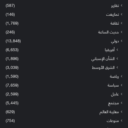
تقارير
(587)
تمازيغت
(146)
ثقافة
(1٬769)
حديث الساعة
(246)
دولي
(13٬848)
أفريقيا
(6٬653)
الشأن الإسباني
(1٬896)
الشرق الأوسط
(3٬039)
رياضة
(1٬590)
سياسة
(7٬659)
عاجل
(2٬599)
مجتمع
(5٬445)
مغاربة العالم
(629)
منوعات
(754)