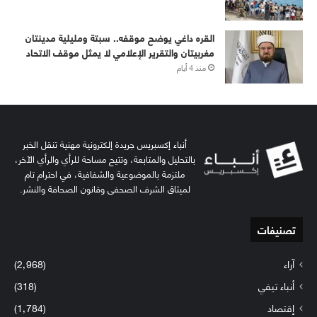
القره داغي يوضح موقفه.. سبتة ومليلية مدينتان
مغربيتان والتقرير الإعلامي لا يمثل موقف الاتحاد
منذ 4 أيام
أنباء إكسبريس جريدة إلكترونية مهنية تنقل الخبر
بالتحليل والمتابعة، وتتيح مساحة للرأي والرأي الآخر،
ملتزمة بالموضوعية والشفافية، في احترام تام
لميثاق الشرف الصحفي وقانون الصحافة والنشر.
تصنيفات
آراء
(2٬968)
أنباء تيفي
(318)
إقتصاد
(1٬784)