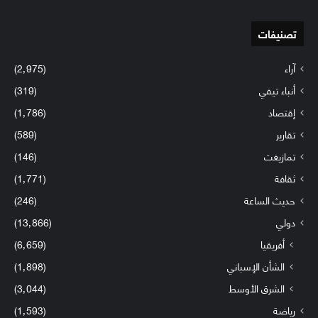
تصنيفات
آراء
(2٬975)
أنباء تيفي
(319)
إقتصاد
(1٬786)
تقارير
(589)
تمازيغت
(146)
ثقافة
(1٬771)
حديث الساعة
(246)
دولي
(13٬866)
أفريقيا
(6٬659)
الشأن الإسباني
(1٬898)
الشرق الأوسط
(3٬044)
رياضة
(1٬593)