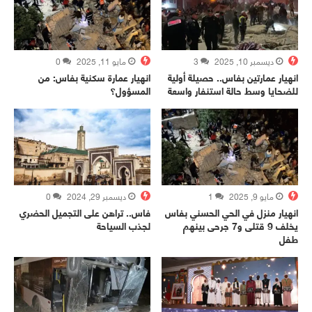
ديسمبر 10, 2025
3
مايو 11, 2025
0
انهيار عمارتين بفاس.. حصيلة أولية
انهيار عمارة سكنية بفاس: من
للضحايا وسط حالة استنفار واسعة
المسؤول؟
مايو 9, 2025
1
ديسمبر 29, 2024
0
انهيار منزل في الحي الحسني بفاس
فاس.. تراهن على التجميل الحضري
يخلف 9 قتلى و7 جرحى بينهم
لجذب السياحة
طفل