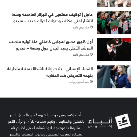
عاجل | توقيف محتجين في الجزائر العاصمة وسط
انتشار أمني مكثف ودعوات لحراك جديد – فيديو
منذ يوم واحد
أول ظهور مصور لمجتبى خامنئي منذ توليه منصب
المرشد الأعلى يعيد الجدل حول وضعه – فيديو
منذ يوم واحد
القضاء الإسباني.. يثبت إدانة ناشطة يمينية متطرفة
بتهمة التحريض ضد المغاربة
منذ أسبوع واحد
أنباء إكسبريس جريدة إلكترونية مهنية تنقل الخبر
بالتحليل والمتابعة، وتتيح مساحة للرأي والرأي الآخر،
ملتزمة بالموضوعية والشفافية، في احترام تام
لميثاق الشرف الصحفي وقانون الصحافة والنشر.