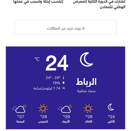
تشارك في الدورة الثانية للمعرض
إغتصب إبنته وتسبب في حملها
الوطني للمعادن
لا يوجد مزيد من المقالات
24
℃
الرباط
24º - 24º
79%
1.74 كيلومتر/ساعة
سماء صافية
27
28
29
29
24
℃
℃
℃
℃
℃
الأثنين
الثلاثاء
الأربعاء
الخميس
الجمعة