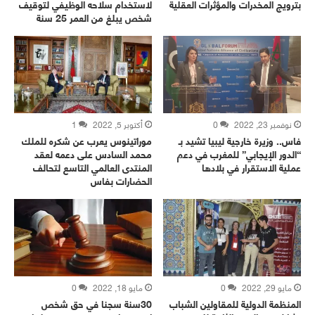
بترويج المخدرات والمؤثرات العقلية
لاستخدام سلاحه الوظيفي لتوقيف
شخص يبلغ من العمر 25 سنة
نوفمبر 23, 2022
0
أكتوبر 5, 2022
1
فاس.. وزيرة خارجية ليبيا تشيد بـ
موراتينوس يعرب عن شكره للملك
“الدور الإيجابي” للمغرب في دعم
محمد السادس على دعمه لعقد
عملية الاستقرار في بلادها
المنتدى العالمي التاسع لتحالف
الحضارات بفاس
مايو 29, 2022
0
مايو 18, 2022
0
المنظمة الدولية للمقاولين الشباب
30سنة سجنا في حق شخص