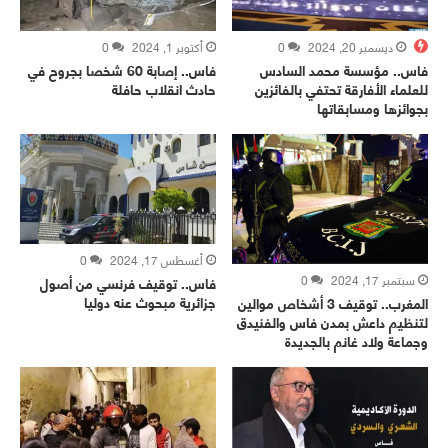
ديسمبر 20, 2024
0
أكتوبر 1, 2024
0
فاس.. مؤسسة محمد السادس
فاس.. إصابة 60 شخصا بجروح في
للعلماء الأفارقة تحتفي بالفائزين
حادث انقلاب حافلة
بجوائزها ومسابقاتها
أغسطس 17, 2024
0
سبتمبر 17, 2024
0
فاس.. توقيف فرنسي من أصول
جزائرية مبحوث عنه دوليا
المغرب.. توقيف 3 أشخاص موالين
لتنظيم داعش بمدن فاس والفنيدق
وجماعة ولاد غانم بالجديدة