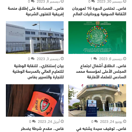
ديسمبر 30, 2023
0
ديسمبر 8, 2023
0
فاس.. تحتضن الدورة 16 لمهرجان
فاس.. المصادقة على إطلاق منصة
الثقافة الصوفية وروحانيات العالم
إفريقية للفتوى الشرعية
ديسمبر 6, 2023
1
ديسمبر 3, 2023
0
فاس.. انطلاق أشغال اجتماع
بيان إستنكاري.. للنقابة الوطنية
المجلس الأعلى لمؤسسة محمد
للتعليم العالي بالمدرسة الوطنية
السادس للعلماء الأفارقة
للتجارة والتسيير بفاس
يونيو 24, 2023
0
أبريل 24, 2023
0
فاس.. توقيف سيدة يشتبه في
فاس.. مقدم شرطة يضطر