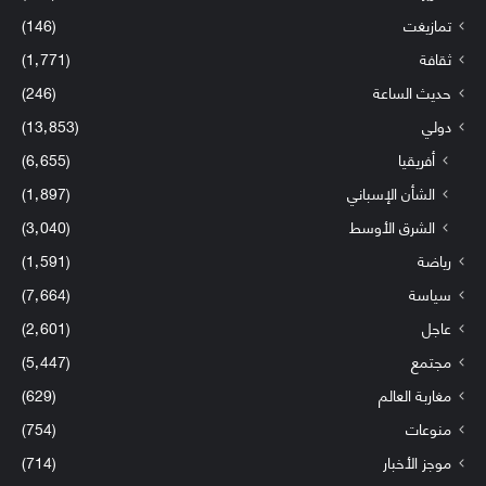
تمازيغت
(146)
ثقافة
(1٬771)
حديث الساعة
(246)
دولي
(13٬853)
أفريقيا
(6٬655)
الشأن الإسباني
(1٬897)
الشرق الأوسط
(3٬040)
رياضة
(1٬591)
سياسة
(7٬664)
عاجل
(2٬601)
مجتمع
(5٬447)
مغاربة العالم
(629)
منوعات
(754)
موجز الأخبار
(714)