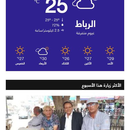
25
℃
الرباط
25º - 25º
72%
2.5 كيلومتر/ساعة
غيوم متفرقة
27
30
26
27
29
℃
℃
℃
℃
℃
الأحد
الأثنين
الثلاثاء
الأربعاء
الخميس
الأكثر زيارة هذا الأسبوع