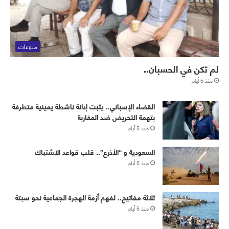
منوعات
لم تكن في الحسبان..
منذ 5 أيام
القضاء الإسباني.. يثبت إدانة ناشطة يمينية متطرفة
بتهمة التحريض ضد المغاربة
منذ 5 أيام
‏⁧‫السعودية‬⁩ و “الأذرع”.. قلب قواعد الاشتباك
منذ 5 أيام
ثلاثة مفاتيح.. لفهم أزمة الهجرة الجماعية نحو سبتة
منذ 5 أيام