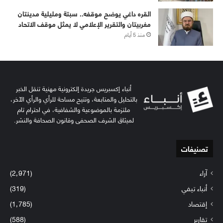
القره داغي يوضح موقفه.. سبتة ومليلية مدينتان
مغربيتان والتقرير الإعلامي لا يمثل موقف الاتحاد
منذ 5 أيام
أنباء إكسبريس جريدة إلكترونية مهنية تنقل الخبر
بالتحليل والمتابعة، وتتيح مساحة للرأي والرأي الآخر،
ملتزمة بالموضوعية والشفافية، في احترام تام
لميثاق الشرف الصحفي وقانون الصحافة والنشر.
تصنيفات
آراء
(2٬971)
أنباء تيفي
(319)
إقتصاد
(1٬785)
تقارير
(588)