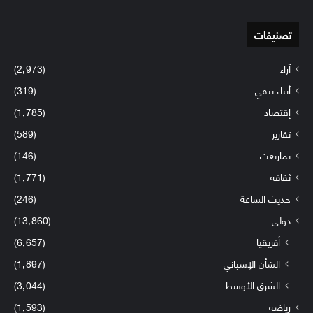
تصنيفات
آراء
(2٬973)
أنباء تيفي
(319)
إقتصاد
(1٬785)
تقارير
(589)
تمازيغت
(146)
ثقافة
(1٬771)
حديث الساعة
(246)
دولي
(13٬860)
أفريقيا
(6٬657)
الشأن الإسباني
(1٬897)
الشرق الأوسط
(3٬044)
رياضة
(1٬593)