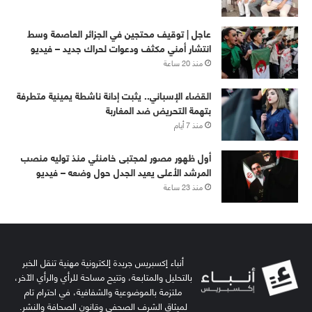
عاجل | توقيف محتجين في الجزائر العاصمة وسط
انتشار أمني مكثف ودعوات لحراك جديد – فيديو
منذ 20 ساعة
القضاء الإسباني.. يثبت إدانة ناشطة يمينية متطرفة
بتهمة التحريض ضد المغاربة
منذ 7 أيام
أول ظهور مصور لمجتبى خامنئي منذ توليه منصب
المرشد الأعلى يعيد الجدل حول وضعه – فيديو
منذ 23 ساعة
أنباء إكسبريس جريدة إلكترونية مهنية تنقل الخبر
بالتحليل والمتابعة، وتتيح مساحة للرأي والرأي الآخر،
ملتزمة بالموضوعية والشفافية، في احترام تام
لميثاق الشرف الصحفي وقانون الصحافة والنشر.