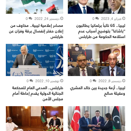
فبراير 4, 2023
0
ديسمبر 24, 2022
0
ليبيا.. 65 نائباً برلمانيا يطالبون
مصادر إعلامية ليبية.. مخاوف من
“باشاغا” بتوضيح أسباب عدم
إعلان حفتر إنفصال برقة وفزان عن
استلامه الحكومة من طرابلس
طرابلس
ديسمبر 8, 2022
0
نوفمبر 10, 2022
0
ليبيا.. أزمة جديدة بين خالد المشري
طرابلس.. المدعي العام للمحكمة
وعقيلة صالح
الجنائية الدولية يقدم إحاطة أمام
مجلس الأمن