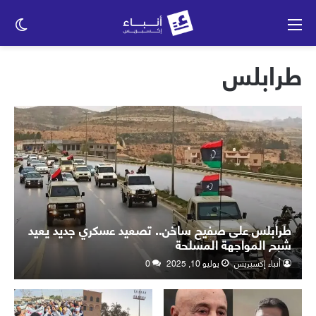
القائمة
الو
الم
طرابلس
طرابلس على صفيح ساخن.. تصعيد عسكري جديد يعيد
شبح المواجهة المسلحة
أنباء إكسبريس
يوليو 10, 2025
0