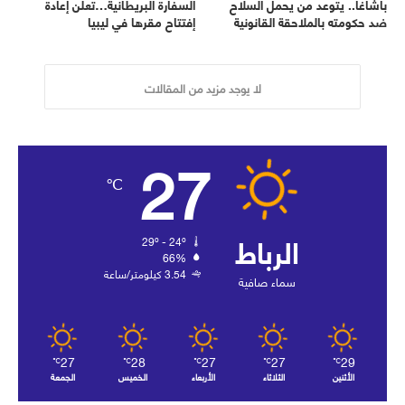
باشاغا.. يتوعد من يحمل السلاح
السفارة البريطانية…تعلن إعادة
ضد حكومته بالملاحقة القانونية
إفتتاح مقرها في ليبيا
لا يوجد مزيد من المقالات
27
℃
الرباط
29º - 24º
66%
3.54 كيلومتر/ساعة
سماء صافية
27
28
27
27
29
℃
℃
℃
℃
℃
الأثنين
الثلاثاء
الأربعاء
الخميس
الجمعة