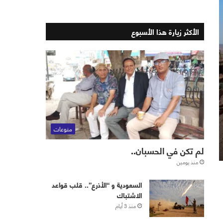
الأكثر زيارة هذا الأسبوع
منوعات
لم تكن في الحسبان..
منذ يومين
‏⁧‫السعودية‬⁩ و “الأذرع”.. قلب قواعد
الاشتباك
منذ 3 أيام