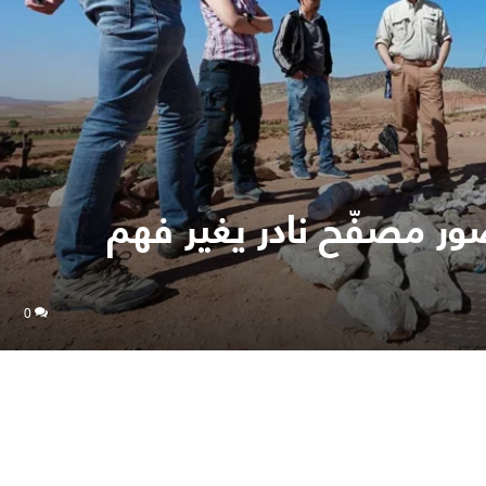
ور مصفّح نادر يغير فهم
0