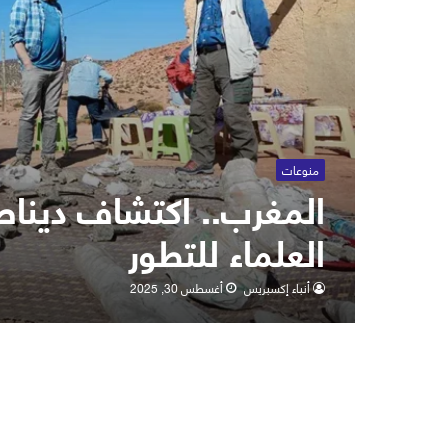
منوعات
المغرب.. اكتشاف ديناص
العلماء للتطور
أنباء إكسبريس
أغسطس 30, 2025