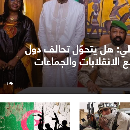
لي: هل يتحوّل تحالف دول
 الانقلابات والجماعات
1