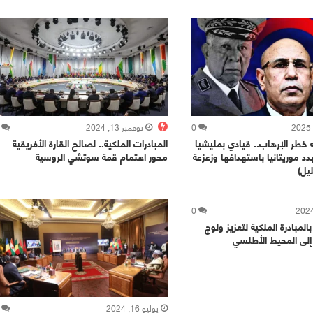
0
نوفمبر 13, 2024
ه خطر الإرهاب.. قيادي بمليشيا
المبادرات الملكية.. لصالح القارة الأفريقية
دد موريتانيا باستهدافها وزعزعة
محور اهتمام قمة سوتشي الروسية
يل)
0
بالمبادرة الملكية لتعزيز ولوج
إلى المحيط الأطلسي
يوليو 16, 2024