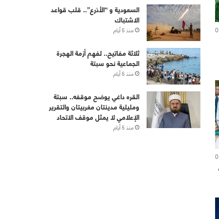
‏⁧‫السعودية‬⁩ و “الأذرع”.. قلب قواعد
الاشتباك
0
منذ 5 أيام
ثلاثة مفاتيح.. لفهم أزمة الهجرة
الجماعية نحو سبتة
منذ 5 أيام
القره داغي يوضح موقفه.. سبتة
ومليلية مدينتان مغربيتان والتقرير
الإعلامي لا يمثل موقف الاتحاد
منذ 5 أيام
0