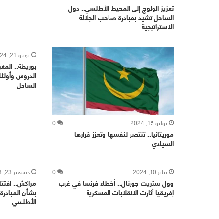
تعزيز الولوج إلى المحيط الأطلسي.. دول
الساحل تشيد بمبادرة صاحب الجلالة
الاستراتيجية
يونيو 21, 2024
بوريطة.. الم
الدروس وأولئك
الساحل
يوليو 15, 2024
0
موريتانيا.. تنتصر لنفسها وتعزز قرارها
السيادي
يناير 10, 2024
0
ديسمبر 23, 2023
وول ستريت جورنال.. أخطاء فرنسا في غرب
مراكش.. افتتا
إفريقيا أثارت الانقلابات العسكرية
بشأن المبادرة
الأطلسي