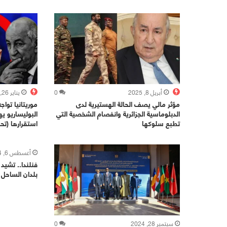
أبريل 8, 2025
0
يناير 26, 2025
مؤثر مالي يصف الحالة الهستيرية لدى
موريتانيا تواج
الدبلوماسية الجزائرية وانفصام الشخصية التي
البوليساريو يه
تطبع سلوكها
استقرارها (تحل
أغسطس 6, 2024
فنلندا.. تشيد 
بلدان الساحل 
سبتمبر 28, 2024
0