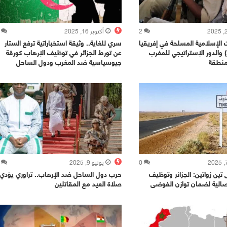
2
أكتوبر 16, 2025
ت الإسلامية المسلحة في إفريقيا
سري للغاية.. وثيقة استخباراتية ترفع الستار
(2014–2023) والدور الإستراتيجي للمغرب
عن تورط الجزائر في توظيف الإرهاب كورقة
منطقة
جيوسياسية ضد المغرب ودول الساحل
0
يونيو 9, 2025
تين زواتين: الجزائر وتوظيف
حرب دول الساحل ضد الإرهاب.. تراوري يؤدي
صالية لضمان توازن الفوضى
صلاة العيد مع المقاتلين