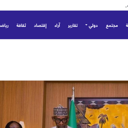
 تؤسس مظلة ردع جماعي وتؤكد: ليست موجّهة ضد أي طرف – صور
مجتمع
دولي
تقارير
آراء
إقتصاد
ثقافة
رياض