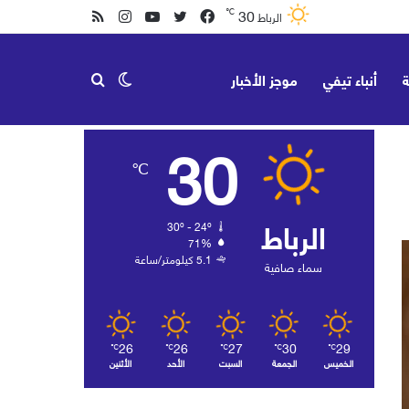
30
℃
فيسبوك
تويتر
يوتيوب
انستقرام
ملخص
الرباط
الموقع
ة
أنباء تيفي
موجز الأخبار
الوضع
بحث
RSS
30
℃
المظلم
عن
الرباط
30º - 24º
71%
5.1 كيلومتر/ساعة
سماء صافية
26
26
27
30
29
℃
℃
℃
℃
℃
الخميس
الجمعة
السبت
الأحد
الأثنين