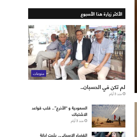
الأكثر زيارة هذا الأسبوع
منوعات
لم تكن في الحسبان..
منذ 3 أيام
‏⁧‫السعودية‬⁩ و “الأذرع”.. قلب قواعد
الاشتباك
منذ 3 أيام
القضاء الإسباني.. يثبت إدانة