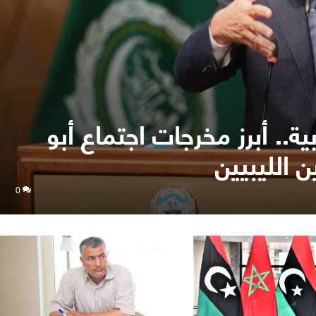
ة.. أبرز مخرجات اجتماع أبو
 الليبيين
0