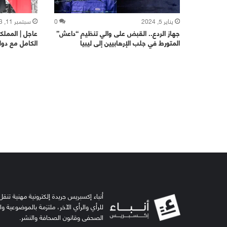
يناير 5, 2024
0
سبتمبر 11, 2023
جهاز الردع.. القبض على والي تنظيم “داعش”
عاجل | المملك
المتورط في جلب الإرهابيين إلى ليبيا
الكامل مع دولة
أنباء إكسبريس جريدة إلكترونية مهنية تنقل 
للرأي والرأي الآخر، ملتزمة بالموضوعية و
الصحفي وقانون الصحافة والنشر.