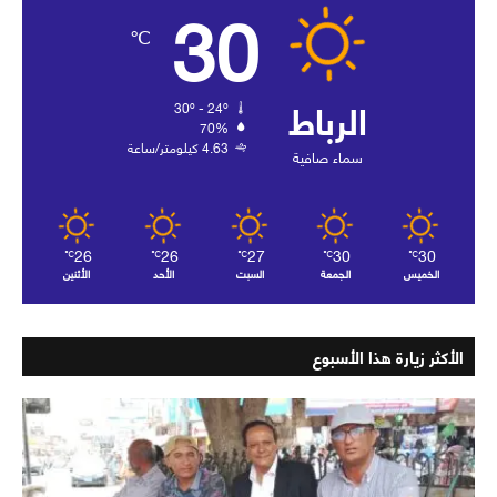
30
℃
الرباط
30º - 24º
70%
4.63 كيلومتر/ساعة
سماء صافية
26
26
27
30
30
℃
℃
℃
℃
℃
الخميس
الجمعة
السبت
الأحد
الأثنين
الأكثر زيارة هذا الأسبوع