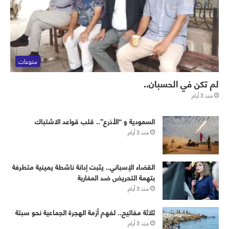
منوعات
لم تكن في الحسبان..
منذ 3 أيام
‏⁧‫السعودية‬⁩ و “الأذرع”.. قلب قواعد الاشتباك
منذ 3 أيام
القضاء الإسباني.. يثبت إدانة ناشطة يمينية متطرفة
بتهمة التحريض ضد المغاربة
منذ 3 أيام
ثلاثة مفاتيح.. لفهم أزمة الهجرة الجماعية نحو سبتة
منذ 3 أيام