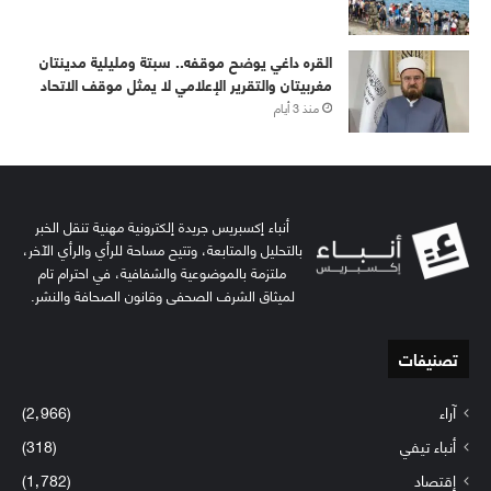
القره داغي يوضح موقفه.. سبتة ومليلية مدينتان
مغربيتان والتقرير الإعلامي لا يمثل موقف الاتحاد
منذ 3 أيام
أنباء إكسبريس جريدة إلكترونية مهنية تنقل الخبر
بالتحليل والمتابعة، وتتيح مساحة للرأي والرأي الآخر،
ملتزمة بالموضوعية والشفافية، في احترام تام
لميثاق الشرف الصحفي وقانون الصحافة والنشر.
تصنيفات
آراء
(2٬966)
أنباء تيفي
(318)
إقتصاد
(1٬782)