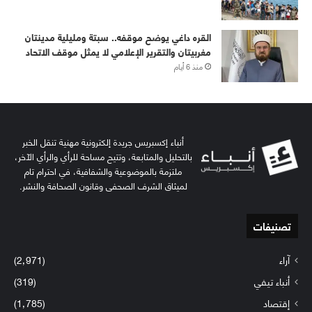
القره داغي يوضح موقفه.. سبتة ومليلية مدينتان
مغربيتان والتقرير الإعلامي لا يمثل موقف الاتحاد
منذ 6 أيام
أنباء إكسبريس جريدة إلكترونية مهنية تنقل الخبر
بالتحليل والمتابعة، وتتيح مساحة للرأي والرأي الآخر،
ملتزمة بالموضوعية والشفافية، في احترام تام
لميثاق الشرف الصحفي وقانون الصحافة والنشر.
تصنيفات
آراء
(2٬971)
أنباء تيفي
(319)
إقتصاد
(1٬785)