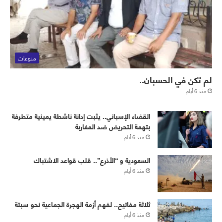
منوعات
لم تكن في الحسبان..
منذ 6 أيام
القضاء الإسباني.. يثبت إدانة ناشطة يمينية متطرفة
بتهمة التحريض ضد المغاربة
منذ 6 أيام
‏⁧‫السعودية‬⁩ و “الأذرع”.. قلب قواعد الاشتباك
منذ 6 أيام
ثلاثة مفاتيح.. لفهم أزمة الهجرة الجماعية نحو سبتة
منذ 6 أيام