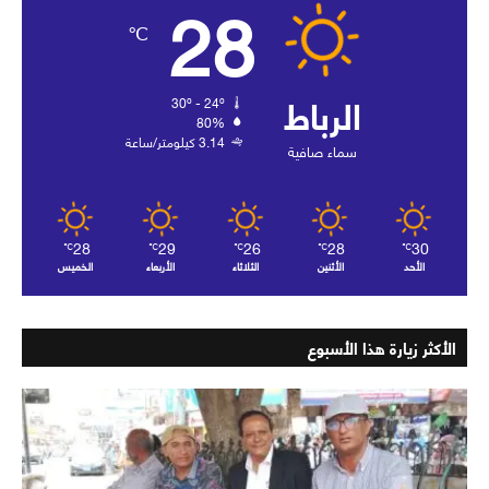
28
℃
الرباط
30º - 24º
80%
3.14 كيلومتر/ساعة
سماء صافية
28
29
26
28
30
℃
℃
℃
℃
℃
الأحد
الأثنين
الثلاثاء
الأربعاء
الخميس
الأكثر زيارة هذا الأسبوع