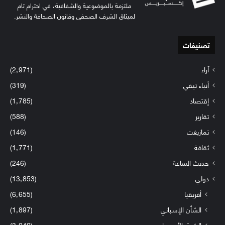
ملتزمة بالموضوعية والشفافية، في احترام تام
لميثاق الشرف الصحفي وقانون الصحافة والنشر.
تصنيفات
آراء
(2٬971)
أنباء تيفي
(319)
إقتصاد
(1٬785)
تقارير
(588)
تمازيغت
(146)
ثقافة
(1٬771)
حديث الساعة
(246)
دولي
(13٬853)
أفريقيا
(6٬655)
الشأن الإسباني
(1٬897)
الشرق الأوسط
(3٬040)