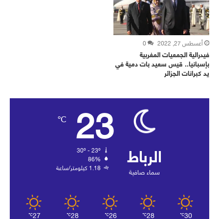
أغسطس 27, 2022
0
فيدرالية الجمعيات المغربية
بإسبانيا.. قيس سعيد بات دمية في
يد كبرانات الجزائر
23
℃
الرباط
30º - 23º
86%
1.18 كيلومتر/ساعة
سماء صافية
27
28
26
28
30
℃
℃
℃
℃
℃