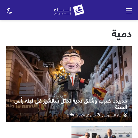
القائمة
الو
الم
دمية
مدريد.. ضرب وشنق دمية تمثل سانشيز في ليلة رأس
السنة
أنباء إكسبريس
يناير 2, 2024
2