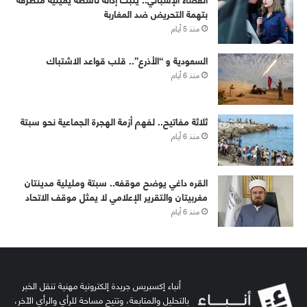
بتهمة التحريض ضد المغاربة
منذ 5 أيام
‏⁧‫السعودية‬⁩ و “الأذرع”.. قلب قواعد الاشتباك
منذ 6 أيام
ثلاثة مفاتيح.. لفهم أزمة الهجرة الجماعية نحو سبتة
منذ 6 أيام
القره داغي يوضح موقفه.. سبتة ومليلية مدينتان
مغربيتان والتقرير الإعلامي لا يمثل موقف الاتحاد
منذ 6 أيام
أنباء إكسبريس جريدة إلكترونية مهنية تنقل الخبر
بالتحليل والمتابعة، وتتيح مساحة للرأي والرأي الآخر،