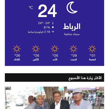
24
℃
الرباط
24º - 24º
87%
2.16 كيلومتر/ساعة
سماء صافية
26
26
26
29
31
℃
℃
℃
℃
℃
الجمعة
السبت
الأحد
الأثنين
الثلاثاء
الأكثر زيارة هذا الأسبوع