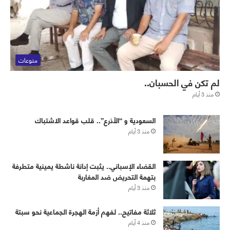
منوعات
لم تكن في الحسبان..
منذ 3 أيام
‏⁧‫السعودية‬⁩ و “الأذرع”.. قلب قواعد الاشتباك
منذ 3 أيام
القضاء الإسباني.. يثبت إدانة ناشطة يمينية متطرفة
بتهمة التحريض ضد المغاربة
منذ 3 أيام
ثلاثة مفاتيح.. لفهم أزمة الهجرة الجماعية نحو سبتة
منذ 4 أيام