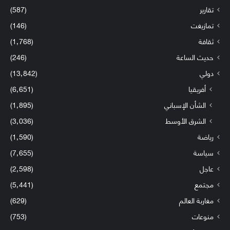
تقارير
(587)
تمازيغت
(146)
ثقافة
(1٬768)
حديث الساعة
(246)
دولي
(13٬842)
أفريقيا
(6٬651)
الشأن الإسباني
(1٬895)
الشرق الأوسط
(3٬036)
رياضة
(1٬590)
سياسة
(7٬655)
عاجل
(2٬598)
مجتمع
(5٬441)
مغاربة العالم
(629)
منوعات
(753)