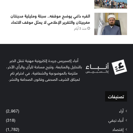
القره داغي يوضح موقفه.. سبتة ومليلية مدينتان
مغربيتان والتقرير الإعلامي لا يمثل موقف الاتحاد
منذ 3 أيام
أنباء إكسبريس جريدة إلكترونية مهنية تنقل الخبر
بالتحليل والمتابعة، وتتيح مساحة للرأي والرأي الآخر،
ملتزمة بالموضوعية والشفافية، في احترام تام
لميثاق الشرف الصحفي وقانون الصحافة والنشر.
تصنيفات
آراء
(2٬967)
أنباء تيفي
(318)
إقتصاد
(1٬782)